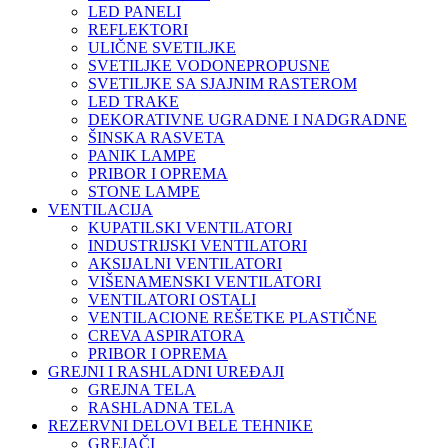
LED PANELI
REFLEKTORI
ULIČNE SVETILJKE
SVETILJKE VODONEPROPUSNE
SVETILJKE SA SJAJNIM RASTEROM
LED TRAKE
DEKORATIVNE UGRADNE I NADGRADNE
ŠINSKA RASVETA
PANIK LAMPE
PRIBOR I OPREMA
STONE LAMPE
VENTILACIJA
KUPATILSKI VENTILATORI
INDUSTRIJSKI VENTILATORI
AKSIJALNI VENTILATORI
VIŠENAMENSKI VENTILATORI
VENTILATORI OSTALI
VENTILACIONE REŠETKE PLASTIČNE
CREVA ASPIRATORA
PRIBOR I OPREMA
GREJNI I RASHLADNI UREĐAJI
GREJNA TELA
RASHLADNA TELA
REZERVNI DELOVI BELE TEHNIKE
GREJAČI