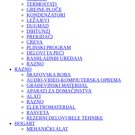
TERMOSTATI
GREJNE PLOČE
KONDENZATORI
LEŽAJEVI
DUGMAD
DIHTUNZI
PREKIDAČI
CREVA
PLINSKI PROGRAM
DELOVI TA PEĆI
RASHLADNIH UREĐAJA
RAZNO
RAZNO
ŠRAFOVSKA ROBA
AUDIO-VIDEO-KOMPJUTERSKA OPREMA
GRAĐEVINSKI MATERIJAL
APARATI ZA DOMAĆINSTVA
ALATI
RAZNO
ELEKTROMATERIJAL
RASVETA
REZERNI DELOVI BELE TEHNIKE
HOGART
MEHANIČKI ALAT