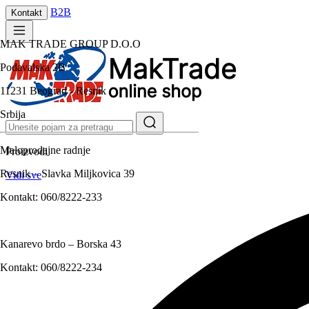
B2B
Kontakt
MAK TRADE GROUP D.O.O
Podavalska 2B
11231 Beograd - Resnik
Srbija
Maloprodajne radnje
Proizvodi
Resnik – Slavka Miljkovica 39
Vidi sve
Kontakt:
060/8222-233
Kanarevo brdo – Borska 43
Kontakt:
060/8222-234