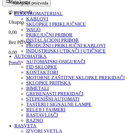
Moja korpa
Kategorija proizvoda
(
0
proizvod)
ELEKTROMATERIJAL
KABLOVI
Ukupno
SKLOPKE I PRIKLJUČNICE
WAGO
0,00
PRIKLJUČNI PRIBOR
INSTALACIONI PRIBOR
Bez PDV-a:
PRODUŽNI I PRIKLJUČNI KABLOVI
INDUSTRIJSKI UTIKAČI I UTIČNICE
0,00
AUTOMATIKA
AUTOMATSKI OSIGURAČI
Poruči
FID SKLOPKE
KONTAKTORI
MOTORNE ZAŠTITNE SKLOPKE PREKIDAČI
SKLOPKE PRITISKA
BIMETALI
GREBENASTI PREKIDAČI
STEPENIŠNI AUTOMATI
TASTERI I SIGNALNE LAMPE
RELEJI I TAJMERI
RASTAVLJAČI
RAZNO
RASVETA
IZVORI SVETLA