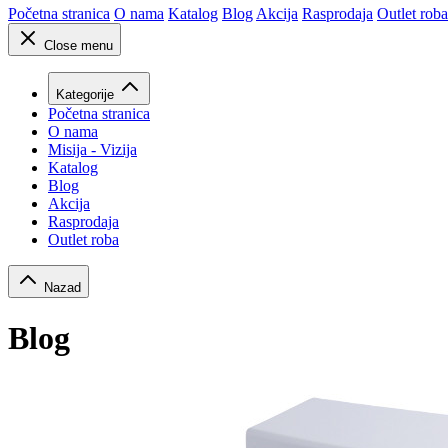
Početna stranica
O nama
Katalog
Blog
Akcija
Rasprodaja
Outlet roba
Close menu
Kategorije
Početna stranica
O nama
Misija - Vizija
Katalog
Blog
Akcija
Rasprodaja
Outlet roba
Nazad
Blog