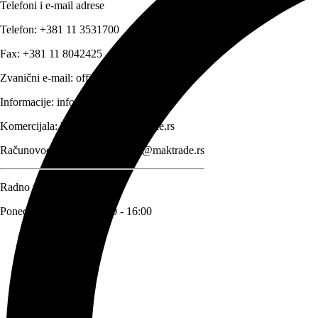
Telefoni i e-mail adrese
Telefon:
+381 11 3531700
Fax:
+381 11 8042425
Zvanični e-mail:
office@maktrade.rs
Informacije:
info@maktrade.rs
Komercijala:
komercijala@maktrade.rs
Računovodstvo:
racunovodstvo@maktrade.rs
Radno vreme
Ponedeljak – Petak: 08:00 - 16:00