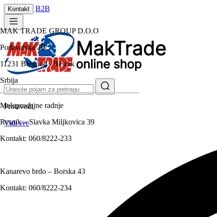
B2B
Kontakt
MAK TRADE GROUP D.O.O
Podavalska 2B
11231 Beograd - Resnik
Srbija
Maloprodajne radnje
Proizvodi
Resnik – Slavka Miljkovica 39
Vidi sve
Kontakt:
060/8222-233
Kanarevo brdo – Borska 43
Kontakt:
060/8222-234