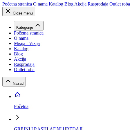
Početna stranica
O nama
Katalog
Blog
Akcija
Rasprodaja
Outlet roba
Close menu
Kategorije
Početna stranica
O nama
Misija - Vizija
Katalog
Blog
Akcija
Rasprodaja
Outlet roba
Nazad
Početna
GREJNI I RASHLADNI UREĐAJI