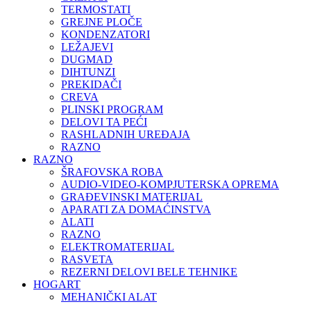
TERMOSTATI
GREJNE PLOČE
KONDENZATORI
LEŽAJEVI
DUGMAD
DIHTUNZI
PREKIDAČI
CREVA
PLINSKI PROGRAM
DELOVI TA PEĆI
RASHLADNIH UREĐAJA
RAZNO
RAZNO
ŠRAFOVSKA ROBA
AUDIO-VIDEO-KOMPJUTERSKA OPREMA
GRAĐEVINSKI MATERIJAL
APARATI ZA DOMAĆINSTVA
ALATI
RAZNO
ELEKTROMATERIJAL
RASVETA
REZERNI DELOVI BELE TEHNIKE
HOGART
MEHANIČKI ALAT