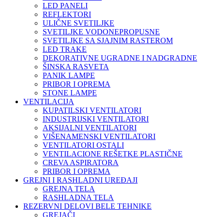
LED PANELI
REFLEKTORI
ULIČNE SVETILJKE
SVETILJKE VODONEPROPUSNE
SVETILJKE SA SJAJNIM RASTEROM
LED TRAKE
DEKORATIVNE UGRADNE I NADGRADNE
ŠINSKA RASVETA
PANIK LAMPE
PRIBOR I OPREMA
STONE LAMPE
VENTILACIJA
KUPATILSKI VENTILATORI
INDUSTRIJSKI VENTILATORI
AKSIJALNI VENTILATORI
VIŠENAMENSKI VENTILATORI
VENTILATORI OSTALI
VENTILACIONE REŠETKE PLASTIČNE
CREVA ASPIRATORA
PRIBOR I OPREMA
GREJNI I RASHLADNI UREĐAJI
GREJNA TELA
RASHLADNA TELA
REZERVNI DELOVI BELE TEHNIKE
GREJAČI