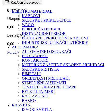
Moja korpa
Kategorija proizvoda
(
0
proizvod)
ELEKTROMATERIJAL
KABLOVI
Ukupno
SKLOPKE I PRIKLJUČNICE
WAGO
0,00
PRIKLJUČNI PRIBOR
INSTALACIONI PRIBOR
Bez PDV-a:
PRODUŽNI I PRIKLJUČNI KABLOVI
INDUSTRIJSKI UTIKAČI I UTIČNICE
0,00
AUTOMATIKA
AUTOMATSKI OSIGURAČI
Poruči
FID SKLOPKE
KONTAKTORI
MOTORNE ZAŠTITNE SKLOPKE PREKIDAČI
SKLOPKE PRITISKA
BIMETALI
GREBENASTI PREKIDAČI
STEPENIŠNI AUTOMATI
TASTERI I SIGNALNE LAMPE
RELEJI I TAJMERI
RASTAVLJAČI
RAZNO
RASVETA
IZVORI SVETLA