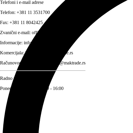
Telefoni i e-mail adrese
Telefon:
+381 11 3531700
Fax:
+381 11 8042425
Zvanični e-mail:
office@maktrade.rs
Informacije:
info@maktrade.rs
Komercijala:
komercijala@maktrade.rs
Računovodstvo:
racunovodstvo@maktrade.rs
Radno vreme
Ponedeljak – Petak: 08:00 - 16:00