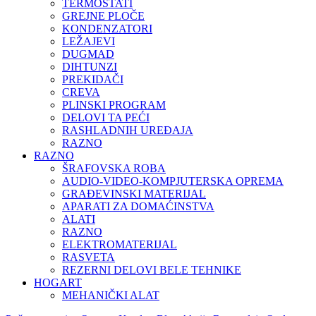
TERMOSTATI
GREJNE PLOČE
KONDENZATORI
LEŽAJEVI
DUGMAD
DIHTUNZI
PREKIDAČI
CREVA
PLINSKI PROGRAM
DELOVI TA PEĆI
RASHLADNIH UREĐAJA
RAZNO
RAZNO
ŠRAFOVSKA ROBA
AUDIO-VIDEO-KOMPJUTERSKA OPREMA
GRAĐEVINSKI MATERIJAL
APARATI ZA DOMAĆINSTVA
ALATI
RAZNO
ELEKTROMATERIJAL
RASVETA
REZERNI DELOVI BELE TEHNIKE
HOGART
MEHANIČKI ALAT