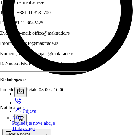
Telefoni i e-mail adrese
Telefon:
+381 11 3531700
Fax:
+381 11 8042425
Zvanični e-mail:
office@maktrade.rs
Informacije:
info@maktrade.rs
Komercijala:
komercijala@maktrade.rs
Računovodstvo:
racunovodstvo@maktrade.rs
Radno vreme
Loading...
Ponedeljak – Petak: 08:00 - 16:00
Notifications
Prijava
Akcija
Pogledajte nove akcije
11 days ago
Moja korpa