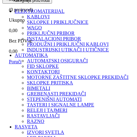
Kategorija proizvoda
(
0
proizvod)
ELEKTROMATERIJAL
KABLOVI
Ukupno
SKLOPKE I PRIKLJUČNICE
WAGO
0,00
PRIKLJUČNI PRIBOR
INSTALACIONI PRIBOR
Bez PDV-a:
PRODUŽNI I PRIKLJUČNI KABLOVI
INDUSTRIJSKI UTIKAČI I UTIČNICE
0,00
AUTOMATIKA
AUTOMATSKI OSIGURAČI
Poruči
FID SKLOPKE
KONTAKTORI
MOTORNE ZAŠTITNE SKLOPKE PREKIDAČI
SKLOPKE PRITISKA
BIMETALI
GREBENASTI PREKIDAČI
STEPENIŠNI AUTOMATI
TASTERI I SIGNALNE LAMPE
RELEJI I TAJMERI
RASTAVLJAČI
RAZNO
RASVETA
IZVORI SVETLA