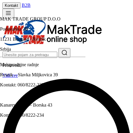
B2B
Kontakt
MAK TRADE GROUP D.O.O
Podavalska 2B
11231 Beograd - Resnik
Srbija
Maloprodajne radnje
Proizvodi
Resnik – Slavka Miljkovica 39
Vidi sve
Kontakt:
060/8222-233
Kanarevo brdo – Borska 43
Kontakt:
060/8222-234