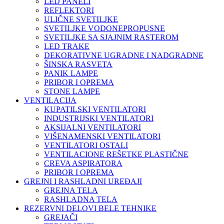
LED PANELI
REFLEKTORI
ULIČNE SVETILJKE
SVETILJKE VODONEPROPUSNE
SVETILJKE SA SJAJNIM RASTEROM
LED TRAKE
DEKORATIVNE UGRADNE I NADGRADNE
ŠINSKA RASVETA
PANIK LAMPE
PRIBOR I OPREMA
STONE LAMPE
VENTILACIJA
KUPATILSKI VENTILATORI
INDUSTRIJSKI VENTILATORI
AKSIJALNI VENTILATORI
VIŠENAMENSKI VENTILATORI
VENTILATORI OSTALI
VENTILACIONE REŠETKE PLASTIČNE
CREVA ASPIRATORA
PRIBOR I OPREMA
GREJNI I RASHLADNI UREĐAJI
GREJNA TELA
RASHLADNA TELA
REZERVNI DELOVI BELE TEHNIKE
GREJAČI