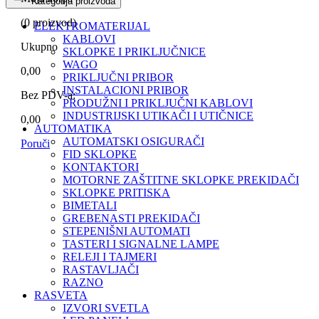
Kategorija proizvoda
(
0
proizvod)
ELEKTROMATERIJAL
KABLOVI
Ukupno
SKLOPKE I PRIKLJUČNICE
WAGO
0,00
PRIKLJUČNI PRIBOR
INSTALACIONI PRIBOR
Bez PDV-a:
PRODUŽNI I PRIKLJUČNI KABLOVI
INDUSTRIJSKI UTIKAČI I UTIČNICE
0,00
AUTOMATIKA
AUTOMATSKI OSIGURAČI
Poruči
FID SKLOPKE
KONTAKTORI
MOTORNE ZAŠTITNE SKLOPKE PREKIDAČI
SKLOPKE PRITISKA
BIMETALI
GREBENASTI PREKIDAČI
STEPENIŠNI AUTOMATI
TASTERI I SIGNALNE LAMPE
RELEJI I TAJMERI
RASTAVLJAČI
RAZNO
RASVETA
IZVORI SVETLA