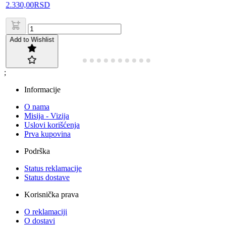
2.330,00
RSD
Add to Wishlist
;
Informacije
O nama
Misija - Vizija
Uslovi korišćenja
Prva kupovina
Podrška
Status reklamacije
Status dostave
Korisnička prava
O reklamaciji
O dostavi