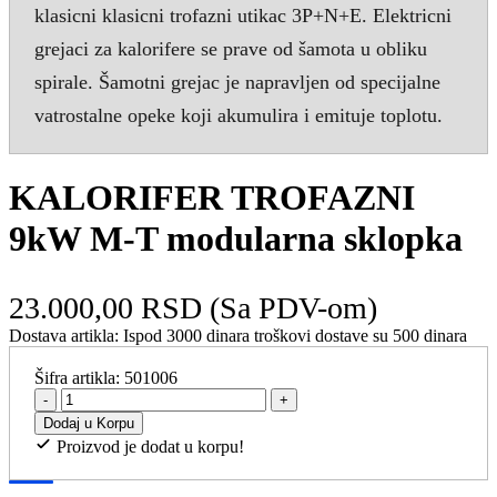
klasicni klasicni trofazni utikac 3P+N+E. Elektricni
grejaci za kalorifere se prave od šamota u obliku
spirale. Šamotni grejac je napravljen od specijalne
vatrostalne opeke koji akumulira i emituje toplotu.
KALORIFER TROFAZNI
9kW M-T modularna sklopka
23.000,00 RSD
(Sa PDV-om)
Dostava artikla:
Ispod 3000 dinara troškovi dostave su 500 dinara
Šifra artikla:
501006
-
+
Dodaj u Korpu
Proizvod je dodat u korpu!