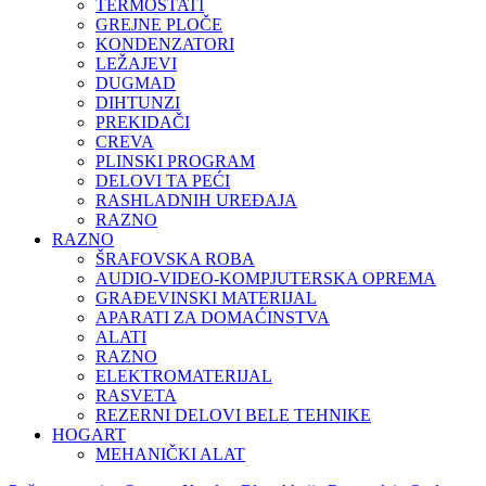
TERMOSTATI
GREJNE PLOČE
KONDENZATORI
LEŽAJEVI
DUGMAD
DIHTUNZI
PREKIDAČI
CREVA
PLINSKI PROGRAM
DELOVI TA PEĆI
RASHLADNIH UREĐAJA
RAZNO
RAZNO
ŠRAFOVSKA ROBA
AUDIO-VIDEO-KOMPJUTERSKA OPREMA
GRAĐEVINSKI MATERIJAL
APARATI ZA DOMAĆINSTVA
ALATI
RAZNO
ELEKTROMATERIJAL
RASVETA
REZERNI DELOVI BELE TEHNIKE
HOGART
MEHANIČKI ALAT