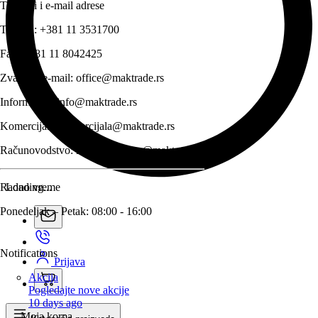
Telefoni i e-mail adrese
Telefon:
+381 11 3531700
Fax:
+381 11 8042425
Zvanični e-mail:
office@maktrade.rs
Informacije:
info@maktrade.rs
Komercijala:
komercijala@maktrade.rs
Računovodstvo:
racunovodstvo@maktrade.rs
Radno vreme
Loading...
Ponedeljak – Petak: 08:00 - 16:00
Notifications
Prijava
Akcija
Pogledajte nove akcije
10 days ago
Moja korpa