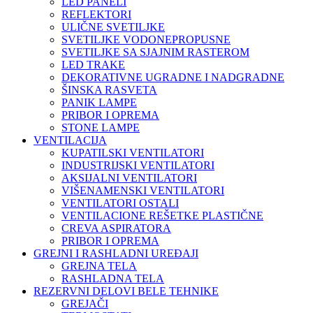
LED PANELI
REFLEKTORI
ULIČNE SVETILJKE
SVETILJKE VODONEPROPUSNE
SVETILJKE SA SJAJNIM RASTEROM
LED TRAKE
DEKORATIVNE UGRADNE I NADGRADNE
ŠINSKA RASVETA
PANIK LAMPE
PRIBOR I OPREMA
STONE LAMPE
VENTILACIJA
KUPATILSKI VENTILATORI
INDUSTRIJSKI VENTILATORI
AKSIJALNI VENTILATORI
VIŠENAMENSKI VENTILATORI
VENTILATORI OSTALI
VENTILACIONE REŠETKE PLASTIČNE
CREVA ASPIRATORA
PRIBOR I OPREMA
GREJNI I RASHLADNI UREĐAJI
GREJNA TELA
RASHLADNA TELA
REZERVNI DELOVI BELE TEHNIKE
GREJAČI