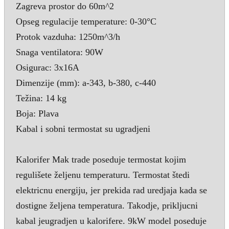
Zagreva prostor do 60m^2
Opseg regulacije temperature: 0-30°C
Protok vazduha: 1250m^3/h
Snaga ventilatora: 90W
Osigurac: 3x16A
Dimenzije (mm): a-343, b-380, c-440
Težina: 14 kg
Boja: Plava
Kabal i sobni termostat su ugradjeni
Kalorifer Mak trade poseduje termostat kojim
regulišete željenu temperaturu. Termostat štedi
elektricnu energiju, jer prekida rad uredjaja kada se
dostigne željena temperatura. Takodje, prikljucni
kabal jeugradjen u kalorifere. 9kW model poseduje