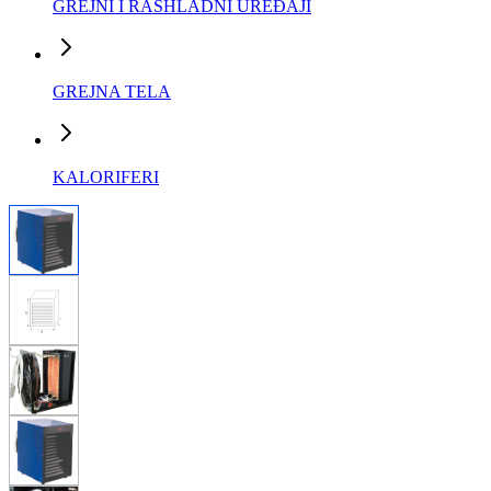
GREJNI I RASHLADNI UREĐAJI
GREJNA TELA
KALORIFERI