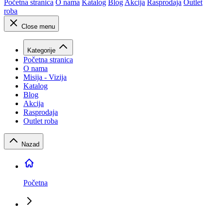
Početna stranica
O nama
Katalog
Blog
Akcija
Rasprodaja
Outlet
roba
Close menu
Kategorije
Početna stranica
O nama
Misija - Vizija
Katalog
Blog
Akcija
Rasprodaja
Outlet roba
Nazad
Početna