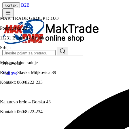
B2B
Kontakt
MAK TRADE GROUP D.O.O
Podavalska 2B
11231 Beograd - Resnik
Srbija
Maloprodajne radnje
Proizvodi
Resnik – Slavka Miljkovica 39
Vidi sve
Kontakt:
060/8222-233
Kanarevo brdo – Borska 43
Kontakt:
060/8222-234