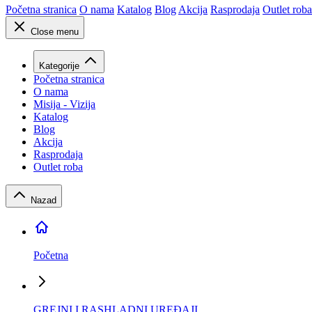
Početna stranica
O nama
Katalog
Blog
Akcija
Rasprodaja
Outlet roba
Close menu
Kategorije
Početna stranica
O nama
Misija - Vizija
Katalog
Blog
Akcija
Rasprodaja
Outlet roba
Nazad
Početna
GREJNI I RASHLADNI UREĐAJI