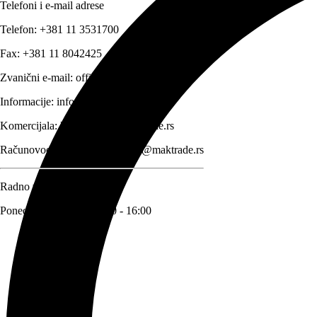
Telefoni i e-mail adrese
Telefon:
+381 11 3531700
Fax:
+381 11 8042425
Zvanični e-mail:
office@maktrade.rs
Informacije:
info@maktrade.rs
Komercijala:
komercijala@maktrade.rs
Računovodstvo:
racunovodstvo@maktrade.rs
Radno vreme
Ponedeljak – Petak: 08:00 - 16:00