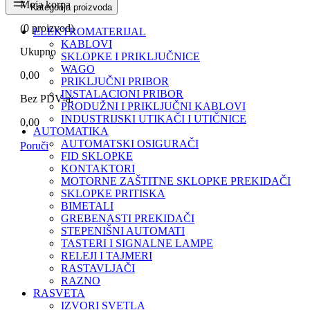
Moja korpa
Kategorija proizvoda
(
0
proizvod)
ELEKTROMATERIJAL
KABLOVI
Ukupno
SKLOPKE I PRIKLJUČNICE
WAGO
0,00
PRIKLJUČNI PRIBOR
INSTALACIONI PRIBOR
Bez PDV-a:
PRODUŽNI I PRIKLJUČNI KABLOVI
INDUSTRIJSKI UTIKAČI I UTIČNICE
0,00
AUTOMATIKA
AUTOMATSKI OSIGURAČI
Poruči
FID SKLOPKE
KONTAKTORI
MOTORNE ZAŠTITNE SKLOPKE PREKIDAČI
SKLOPKE PRITISKA
BIMETALI
GREBENASTI PREKIDAČI
STEPENIŠNI AUTOMATI
TASTERI I SIGNALNE LAMPE
RELEJI I TAJMERI
RASTAVLJAČI
RAZNO
RASVETA
IZVORI SVETLA