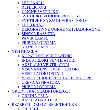
LED PANELI
REFLEKTORI
ULIČNE SVETILJKE
SVETILJKE VODONEPROPUSNE
SVETILJKE SA SJAJNIM RASTEROM
LED TRAKE
DEKORATIVNE UGRADNE I NADGRADNE
ŠINSKA RASVETA
PANIK LAMPE
PRIBOR I OPREMA
STONE LAMPE
VENTILACIJA
KUPATILSKI VENTILATORI
INDUSTRIJSKI VENTILATORI
AKSIJALNI VENTILATORI
VIŠENAMENSKI VENTILATORI
VENTILATORI OSTALI
VENTILACIONE REŠETKE PLASTIČNE
CREVA ASPIRATORA
PRIBOR I OPREMA
GREJNI I RASHLADNI UREĐAJI
GREJNA TELA
RASHLADNA TELA
REZERVNI DELOVI BELE TEHNIKE
GREJAČI