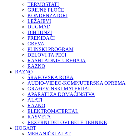
TERMOSTATI
GREJNE PLOČE
KONDENZATORI
LEŽAJEVI
DUGMAD
DIHTUNZI
PREKIDAČI
CREVA
PLINSKI PROGRAM
DELOVI TA PEĆI
RASHLADNIH UREĐAJA
RAZNO
RAZNO
ŠRAFOVSKA ROBA
AUDIO-VIDEO-KOMPJUTERSKA OPREMA
GRAĐEVINSKI MATERIJAL
APARATI ZA DOMAĆINSTVA
ALATI
RAZNO
ELEKTROMATERIJAL
RASVETA
REZERNI DELOVI BELE TEHNIKE
HOGART
MEHANIČKI ALAT