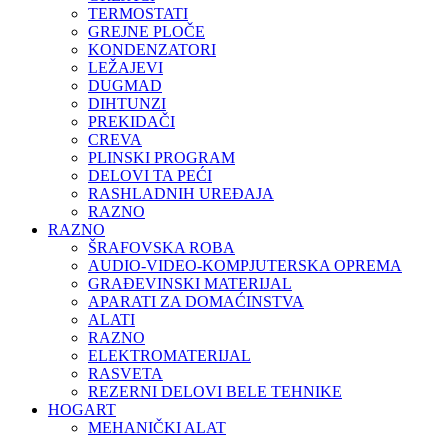
TERMOSTATI
GREJNE PLOČE
KONDENZATORI
LEŽAJEVI
DUGMAD
DIHTUNZI
PREKIDAČI
CREVA
PLINSKI PROGRAM
DELOVI TA PEĆI
RASHLADNIH UREĐAJA
RAZNO
RAZNO
ŠRAFOVSKA ROBA
AUDIO-VIDEO-KOMPJUTERSKA OPREMA
GRAĐEVINSKI MATERIJAL
APARATI ZA DOMAĆINSTVA
ALATI
RAZNO
ELEKTROMATERIJAL
RASVETA
REZERNI DELOVI BELE TEHNIKE
HOGART
MEHANIČKI ALAT