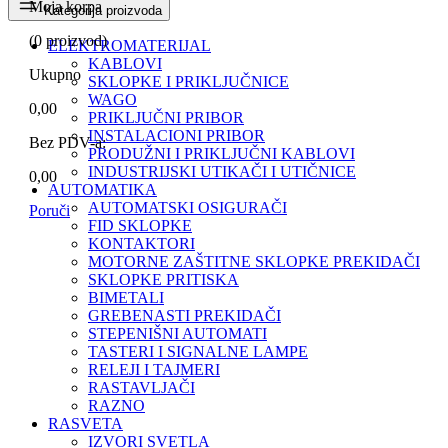
Moja korpa
Kategorija proizvoda
(
0
proizvod)
ELEKTROMATERIJAL
KABLOVI
Ukupno
SKLOPKE I PRIKLJUČNICE
WAGO
0,00
PRIKLJUČNI PRIBOR
INSTALACIONI PRIBOR
Bez PDV-a:
PRODUŽNI I PRIKLJUČNI KABLOVI
INDUSTRIJSKI UTIKAČI I UTIČNICE
0,00
AUTOMATIKA
AUTOMATSKI OSIGURAČI
Poruči
FID SKLOPKE
KONTAKTORI
MOTORNE ZAŠTITNE SKLOPKE PREKIDAČI
SKLOPKE PRITISKA
BIMETALI
GREBENASTI PREKIDAČI
STEPENIŠNI AUTOMATI
TASTERI I SIGNALNE LAMPE
RELEJI I TAJMERI
RASTAVLJAČI
RAZNO
RASVETA
IZVORI SVETLA