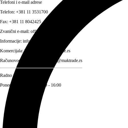
Telefoni i e-mail adrese
Telefon:
+381 11 3531700
Fax:
+381 11 8042425
Zvanični e-mail:
office@maktrade.rs
Informacije:
info@maktrade.rs
Komercijala:
komercijala@maktrade.rs
Računovodstvo:
racunovodstvo@maktrade.rs
Radno vreme
Ponedeljak – Petak: 08:00 - 16:00