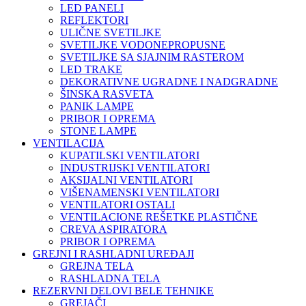
LED PANELI
REFLEKTORI
ULIČNE SVETILJKE
SVETILJKE VODONEPROPUSNE
SVETILJKE SA SJAJNIM RASTEROM
LED TRAKE
DEKORATIVNE UGRADNE I NADGRADNE
ŠINSKA RASVETA
PANIK LAMPE
PRIBOR I OPREMA
STONE LAMPE
VENTILACIJA
KUPATILSKI VENTILATORI
INDUSTRIJSKI VENTILATORI
AKSIJALNI VENTILATORI
VIŠENAMENSKI VENTILATORI
VENTILATORI OSTALI
VENTILACIONE REŠETKE PLASTIČNE
CREVA ASPIRATORA
PRIBOR I OPREMA
GREJNI I RASHLADNI UREĐAJI
GREJNA TELA
RASHLADNA TELA
REZERVNI DELOVI BELE TEHNIKE
GREJAČI