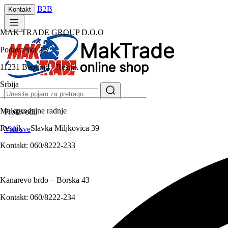
B2B
Kontakt
MAK TRADE GROUP D.O.O
Podavalska 2B
11231 Beograd - Resnik
Srbija
Maloprodajne radnje
Proizvodi
Resnik – Slavka Miljkovica 39
Vidi sve
Kontakt:
060/8222-233
Kanarevo brdo – Borska 43
Kontakt:
060/8222-234