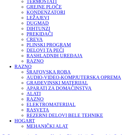
TERMOSTATI
GREJNE PLOČE
KONDENZATORI
LEŽAJEVI
DUGMAD
DIHTUNZI
PREKIDAČI
CREVA
PLINSKI PROGRAM
DELOVI TA PEĆI
RASHLADNIH UREĐAJA
RAZNO
RAZNO
ŠRAFOVSKA ROBA
AUDIO-VIDEO-KOMPJUTERSKA OPREMA
GRAĐEVINSKI MATERIJAL
APARATI ZA DOMAĆINSTVA
ALATI
RAZNO
ELEKTROMATERIJAL
RASVETA
REZERNI DELOVI BELE TEHNIKE
HOGART
MEHANIČKI ALAT