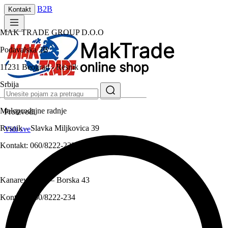
B2B
Kontakt
MAK TRADE GROUP D.O.O
Podavalska 2B
11231 Beograd - Resnik
Srbija
Maloprodajne radnje
Proizvodi
Resnik – Slavka Miljkovica 39
Vidi sve
Kontakt:
060/8222-233
Kanarevo brdo – Borska 43
Kontakt:
060/8222-234