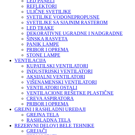
LED PANELI
REFLEKTORI
ULIČNE SVETILJKE
SVETILJKE VODONEPROPUSNE
SVETILJKE SA SJAJNIM RASTEROM
LED TRAKE
DEKORATIVNE UGRADNE I NADGRADNE
ŠINSKA RASVETA
PANIK LAMPE
PRIBOR I OPREMA
STONE LAMPE
VENTILACIJA
KUPATILSKI VENTILATORI
INDUSTRIJSKI VENTILATORI
AKSIJALNI VENTILATORI
VIŠENAMENSKI VENTILATORI
VENTILATORI OSTALI
VENTILACIONE REŠETKE PLASTIČNE
CREVA ASPIRATORA
PRIBOR I OPREMA
GREJNI I RASHLADNI UREĐAJI
GREJNA TELA
RASHLADNA TELA
REZERVNI DELOVI BELE TEHNIKE
GREJAČI