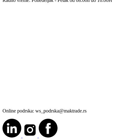
Radno vreme: Ponedeljak - Petak od 08:00h do 16:00H
Online podrska: ws_podrska@maktrade.rs