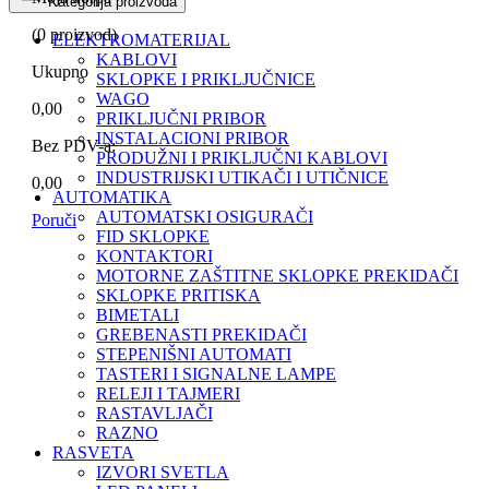
Kategorija proizvoda
(
0
proizvod)
ELEKTROMATERIJAL
KABLOVI
Ukupno
SKLOPKE I PRIKLJUČNICE
WAGO
0,00
PRIKLJUČNI PRIBOR
INSTALACIONI PRIBOR
Bez PDV-a:
PRODUŽNI I PRIKLJUČNI KABLOVI
INDUSTRIJSKI UTIKAČI I UTIČNICE
0,00
AUTOMATIKA
AUTOMATSKI OSIGURAČI
Poruči
FID SKLOPKE
KONTAKTORI
MOTORNE ZAŠTITNE SKLOPKE PREKIDAČI
SKLOPKE PRITISKA
BIMETALI
GREBENASTI PREKIDAČI
STEPENIŠNI AUTOMATI
TASTERI I SIGNALNE LAMPE
RELEJI I TAJMERI
RASTAVLJAČI
RAZNO
RASVETA
IZVORI SVETLA