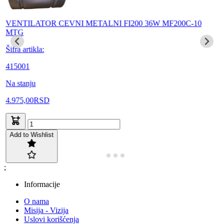
VENTILATOR CEVNI METALNI FI200 36W MF200C-10
MTG
Šifra artikla:
415001
Na stanju
4.975,00
RSD
Add to Wishlist
;
Informacije
O nama
Misija - Vizija
Uslovi korišćenja