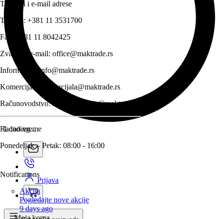
Telefoni i e-mail adrese
Telefon:
+381 11 3531700
Fax:
+381 11 8042425
Zvanični e-mail:
office@maktrade.rs
Informacije:
info@maktrade.rs
Komercijala:
komercijala@maktrade.rs
Računovodstvo:
racunovodstvo@maktrade.rs
Radno vreme
Loading...
Ponedeljak – Petak: 08:00 - 16:00
Notifications
Prijava
Akcija
Pogledajte nove akcije
9 days ago
Moja korpa