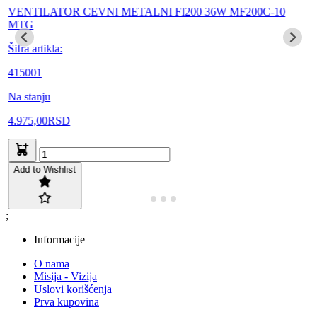
VENTILATOR CEVNI METALNI FI200 36W MF200C-10
MTG
Šifra artikla:
415001
Na stanju
4.975,00
RSD
Add to Wishlist
;
Informacije
O nama
Misija - Vizija
Uslovi korišćenja
Prva kupovina