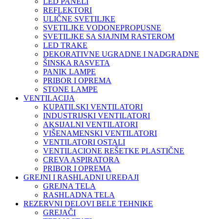
LED PANELI
REFLEKTORI
ULIČNE SVETILJKE
SVETILJKE VODONEPROPUSNE
SVETILJKE SA SJAJNIM RASTEROM
LED TRAKE
DEKORATIVNE UGRADNE I NADGRADNE
ŠINSKA RASVETA
PANIK LAMPE
PRIBOR I OPREMA
STONE LAMPE
VENTILACIJA
KUPATILSKI VENTILATORI
INDUSTRIJSKI VENTILATORI
AKSIJALNI VENTILATORI
VIŠENAMENSKI VENTILATORI
VENTILATORI OSTALI
VENTILACIONE REŠETKE PLASTIČNE
CREVA ASPIRATORA
PRIBOR I OPREMA
GREJNI I RASHLADNI UREĐAJI
GREJNA TELA
RASHLADNA TELA
REZERVNI DELOVI BELE TEHNIKE
GREJAČI