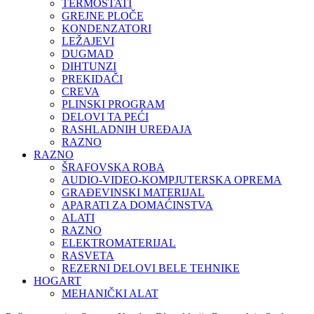
TERMOSTATI
GREJNE PLOČE
KONDENZATORI
LEŽAJEVI
DUGMAD
DIHTUNZI
PREKIDAČI
CREVA
PLINSKI PROGRAM
DELOVI TA PEĆI
RASHLADNIH UREĐAJA
RAZNO
RAZNO
ŠRAFOVSKA ROBA
AUDIO-VIDEO-KOMPJUTERSKA OPREMA
GRAĐEVINSKI MATERIJAL
APARATI ZA DOMAĆINSTVA
ALATI
RAZNO
ELEKTROMATERIJAL
RASVETA
REZERNI DELOVI BELE TEHNIKE
HOGART
MEHANIČKI ALAT