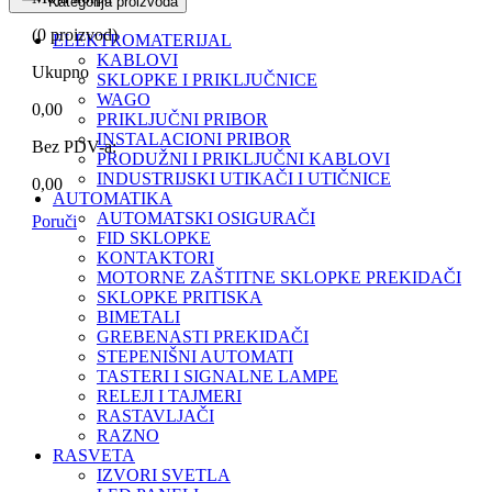
Kategorija proizvoda
(
0
proizvod)
ELEKTROMATERIJAL
KABLOVI
Ukupno
SKLOPKE I PRIKLJUČNICE
WAGO
0,00
PRIKLJUČNI PRIBOR
INSTALACIONI PRIBOR
Bez PDV-a:
PRODUŽNI I PRIKLJUČNI KABLOVI
INDUSTRIJSKI UTIKAČI I UTIČNICE
0,00
AUTOMATIKA
AUTOMATSKI OSIGURAČI
Poruči
FID SKLOPKE
KONTAKTORI
MOTORNE ZAŠTITNE SKLOPKE PREKIDAČI
SKLOPKE PRITISKA
BIMETALI
GREBENASTI PREKIDAČI
STEPENIŠNI AUTOMATI
TASTERI I SIGNALNE LAMPE
RELEJI I TAJMERI
RASTAVLJAČI
RAZNO
RASVETA
IZVORI SVETLA