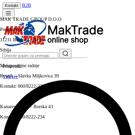
B2B
Kontakt
MAK TRADE GROUP D.O.O
Podavalska 2B
11231 Beograd - Resnik
Srbija
Maloprodajne radnje
Proizvodi
Resnik – Slavka Miljkovica 39
Vidi sve
Kontakt:
060/8222-233
Kanarevo brdo – Borska 43
Kontakt:
060/8222-234