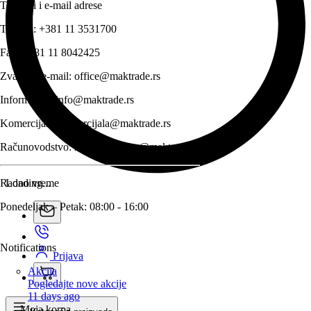
Telefoni i e-mail adrese
Telefon:
+381 11 3531700
Fax:
+381 11 8042425
Zvanični e-mail:
office@maktrade.rs
Informacije:
info@maktrade.rs
Komercijala:
komercijala@maktrade.rs
Računovodstvo:
racunovodstvo@maktrade.rs
Radno vreme
Loading...
Ponedeljak – Petak: 08:00 - 16:00
Notifications
Prijava
Akcija
Pogledajte nove akcije
11 days ago
Moja korpa