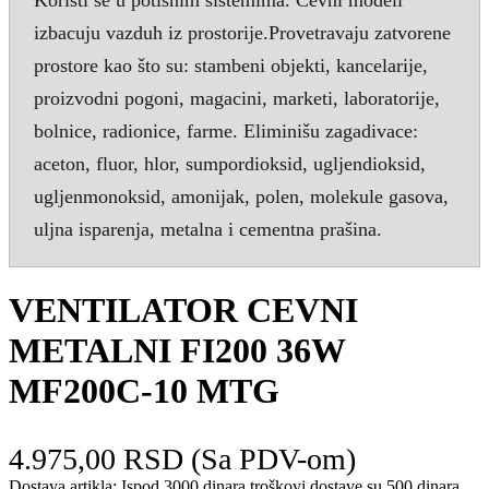
izbacuju vazduh iz prostorije.Provetravaju zatvorene
prostore kao što su: stambeni objekti, kancelarije,
proizvodni pogoni, magacini, marketi, laboratorije,
bolnice, radionice, farme. Eliminišu zagadivace:
aceton, fluor, hlor, sumpordioksid, ugljendioksid,
ugljenmonoksid, amonijak, polen, molekule gasova,
uljna isparenja, metalna i cementna prašina.
VENTILATOR CEVNI
METALNI FI200 36W
MF200C-10 MTG
4.975,00 RSD
(Sa PDV-om)
Dostava artikla:
Ispod 3000 dinara troškovi dostave su 500 dinara