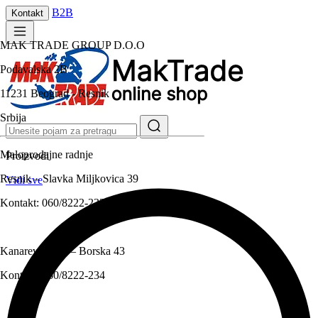
B2B
Kontakt
MAK TRADE GROUP D.O.O
Podavalska 2B
11231 Beograd - Resnik
Srbija
Maloprodajne radnje
Proizvodi
Resnik – Slavka Miljkovica 39
Vidi sve
Kontakt:
060/8222-233
Kanarevo brdo – Borska 43
Kontakt:
060/8222-234