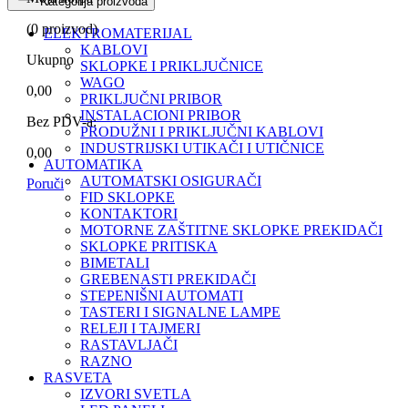
Kategorija proizvoda
(
0
proizvod)
ELEKTROMATERIJAL
KABLOVI
Ukupno
SKLOPKE I PRIKLJUČNICE
WAGO
0,00
PRIKLJUČNI PRIBOR
INSTALACIONI PRIBOR
Bez PDV-a:
PRODUŽNI I PRIKLJUČNI KABLOVI
INDUSTRIJSKI UTIKAČI I UTIČNICE
0,00
AUTOMATIKA
AUTOMATSKI OSIGURAČI
Poruči
FID SKLOPKE
KONTAKTORI
MOTORNE ZAŠTITNE SKLOPKE PREKIDAČI
SKLOPKE PRITISKA
BIMETALI
GREBENASTI PREKIDAČI
STEPENIŠNI AUTOMATI
TASTERI I SIGNALNE LAMPE
RELEJI I TAJMERI
RASTAVLJAČI
RAZNO
RASVETA
IZVORI SVETLA