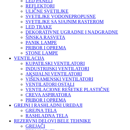
LED PANELI
REFLEKTORI
ULIČNE SVETILJKE
SVETILJKE VODONEPROPUSNE
SVETILJKE SA SJAJNIM RASTEROM
LED TRAKE
DEKORATIVNE UGRADNE I NADGRADNE
ŠINSKA RASVETA
PANIK LAMPE
PRIBOR I OPREMA
STONE LAMPE
VENTILACIJA
KUPATILSKI VENTILATORI
INDUSTRIJSKI VENTILATORI
AKSIJALNI VENTILATORI
VIŠENAMENSKI VENTILATORI
VENTILATORI OSTALI
VENTILACIONE REŠETKE PLASTIČNE
CREVA ASPIRATORA
PRIBOR I OPREMA
GREJNI I RASHLADNI UREĐAJI
GREJNA TELA
RASHLADNA TELA
REZERVNI DELOVI BELE TEHNIKE
GREJAČI