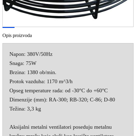
Opis proizvoda
Napon: 380V/50Hz
Snaga: 75W
Brzina: 1380 ob/min.
Protok vazduha: 1170 m^3/h
Opseg temperature rada: od -30°C do +60°C
Dimenzije (mm): RA-300; RB-320; C-86; D-80
Težina: 3,3 kg
Aksijalni metalni ventilatori poseduju metalnu
kružnu mrežu koja služi kao kucište ventilatora.