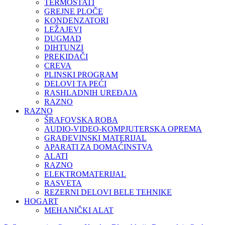
TERMOSTATI
GREJNE PLOČE
KONDENZATORI
LEŽAJEVI
DUGMAD
DIHTUNZI
PREKIDAČI
CREVA
PLINSKI PROGRAM
DELOVI TA PEĆI
RASHLADNIH UREĐAJA
RAZNO
RAZNO
ŠRAFOVSKA ROBA
AUDIO-VIDEO-KOMPJUTERSKA OPREMA
GRAĐEVINSKI MATERIJAL
APARATI ZA DOMAĆINSTVA
ALATI
RAZNO
ELEKTROMATERIJAL
RASVETA
REZERNI DELOVI BELE TEHNIKE
HOGART
MEHANIČKI ALAT