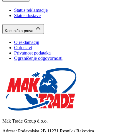
Status reklamacije
Status dostave
Korisnička prava
O reklamaciji
O dostavi
Privatnost podataka
Ograničenje odgovornosti
Mak Trade Group d.o.o.
Adresa: Podavalska 2B 11231 Resnik / Rakovica