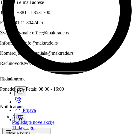
Telefoni i e-mail adrese
Telefon:
+381 11 3531700
Fax:
+381 11 8042425
Zvanični e-mail:
office@maktrade.rs
Informacije:
info@maktrade.rs
Komercijala:
komercijala@maktrade.rs
Računovodstvo:
racunovodstvo@maktrade.rs
Radno vreme
Loading...
Ponedeljak – Petak: 08:00 - 16:00
Notifications
Prijava
Akcija
Pogledajte nove akcije
11 days ago
Moja korpa