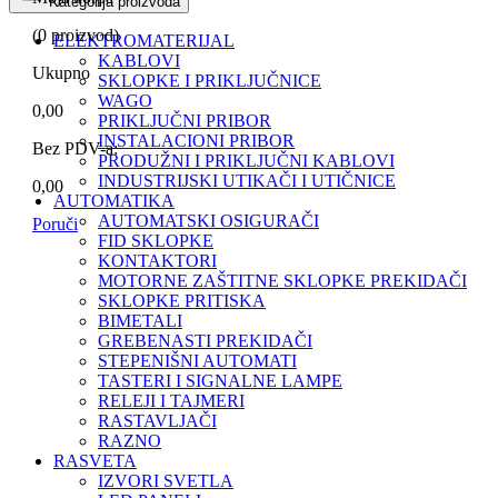
Kategorija proizvoda
(
0
proizvod)
ELEKTROMATERIJAL
KABLOVI
Ukupno
SKLOPKE I PRIKLJUČNICE
WAGO
0,00
PRIKLJUČNI PRIBOR
INSTALACIONI PRIBOR
Bez PDV-a:
PRODUŽNI I PRIKLJUČNI KABLOVI
INDUSTRIJSKI UTIKAČI I UTIČNICE
0,00
AUTOMATIKA
AUTOMATSKI OSIGURAČI
Poruči
FID SKLOPKE
KONTAKTORI
MOTORNE ZAŠTITNE SKLOPKE PREKIDAČI
SKLOPKE PRITISKA
BIMETALI
GREBENASTI PREKIDAČI
STEPENIŠNI AUTOMATI
TASTERI I SIGNALNE LAMPE
RELEJI I TAJMERI
RASTAVLJAČI
RAZNO
RASVETA
IZVORI SVETLA