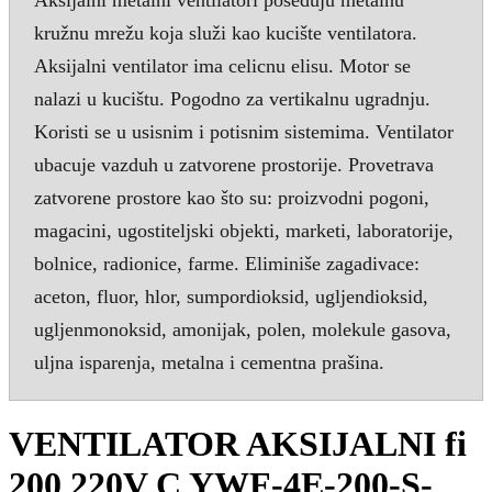
kružnu mrežu koja služi kao kucište ventilatora.
Aksijalni ventilator ima celicnu elisu. Motor se
nalazi u kucištu. Pogodno za vertikalnu ugradnju.
Koristi se u usisnim i potisnim sistemima. Ventilator
ubacuje vazduh u zatvorene prostorije. Provetrava
zatvorene prostore kao što su: proizvodni pogoni,
magacini, ugostiteljski objekti, marketi, laboratorije,
bolnice, radionice, farme. Eliminiše zagadivace:
aceton, fluor, hlor, sumpordioksid, ugljendioksid,
ugljenmonoksid, amonijak, polen, molekule gasova,
uljna isparenja, metalna i cementna prašina.
VENTILATOR AKSIJALNI fi
200 220V C YWF-4E-200-S-