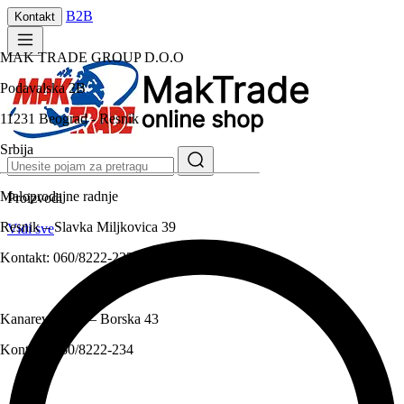
B2B
Kontakt
MAK TRADE GROUP D.O.O
Podavalska 2B
11231 Beograd - Resnik
Srbija
Maloprodajne radnje
Proizvodi
Resnik – Slavka Miljkovica 39
Vidi sve
Kontakt:
060/8222-233
Kanarevo brdo – Borska 43
Kontakt:
060/8222-234