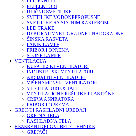
LED PANELI
REFLEKTORI
ULIČNE SVETILJKE
SVETILJKE VODONEPROPUSNE
SVETILJKE SA SJAJNIM RASTEROM
LED TRAKE
DEKORATIVNE UGRADNE I NADGRADNE
ŠINSKA RASVETA
PANIK LAMPE
PRIBOR I OPREMA
STONE LAMPE
VENTILACIJA
KUPATILSKI VENTILATORI
INDUSTRIJSKI VENTILATORI
AKSIJALNI VENTILATORI
VIŠENAMENSKI VENTILATORI
VENTILATORI OSTALI
VENTILACIONE REŠETKE PLASTIČNE
CREVA ASPIRATORA
PRIBOR I OPREMA
GREJNI I RASHLADNI UREĐAJI
GREJNA TELA
RASHLADNA TELA
REZERVNI DELOVI BELE TEHNIKE
GREJAČI