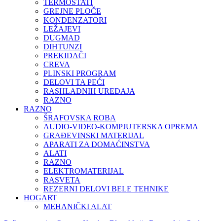
TERMOSTATI
GREJNE PLOČE
KONDENZATORI
LEŽAJEVI
DUGMAD
DIHTUNZI
PREKIDAČI
CREVA
PLINSKI PROGRAM
DELOVI TA PEĆI
RASHLADNIH UREĐAJA
RAZNO
RAZNO
ŠRAFOVSKA ROBA
AUDIO-VIDEO-KOMPJUTERSKA OPREMA
GRAĐEVINSKI MATERIJAL
APARATI ZA DOMAĆINSTVA
ALATI
RAZNO
ELEKTROMATERIJAL
RASVETA
REZERNI DELOVI BELE TEHNIKE
HOGART
MEHANIČKI ALAT