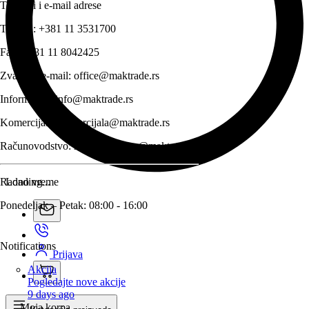
Telefoni i e-mail adrese
Telefon:
+381 11 3531700
Fax:
+381 11 8042425
Zvanični e-mail:
office@maktrade.rs
Informacije:
info@maktrade.rs
Komercijala:
komercijala@maktrade.rs
Računovodstvo:
racunovodstvo@maktrade.rs
Radno vreme
Loading...
Ponedeljak – Petak: 08:00 - 16:00
Notifications
Prijava
Akcija
Pogledajte nove akcije
9 days ago
Moja korpa