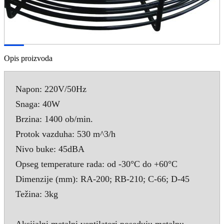
Opis proizvoda
Napon: 220V/50Hz
Snaga: 40W
Brzina: 1400 ob/min.
Protok vazduha: 530 m^3/h
Nivo buke: 45dBA
Opseg temperature rada: od -30°C do +60°C
Dimenzije (mm): RA-200; RB-210; C-66; D-45
Težina: 3kg
Aksijalni metalni ventilatori poseduju metalnu