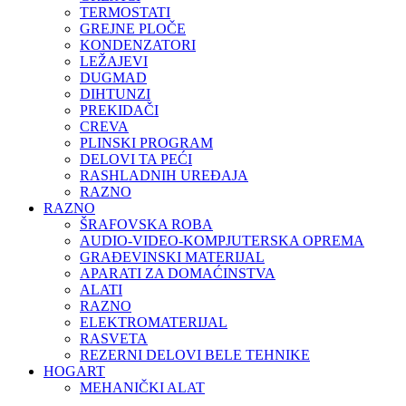
TERMOSTATI
GREJNE PLOČE
KONDENZATORI
LEŽAJEVI
DUGMAD
DIHTUNZI
PREKIDAČI
CREVA
PLINSKI PROGRAM
DELOVI TA PEĆI
RASHLADNIH UREĐAJA
RAZNO
RAZNO
ŠRAFOVSKA ROBA
AUDIO-VIDEO-KOMPJUTERSKA OPREMA
GRAĐEVINSKI MATERIJAL
APARATI ZA DOMAĆINSTVA
ALATI
RAZNO
ELEKTROMATERIJAL
RASVETA
REZERNI DELOVI BELE TEHNIKE
HOGART
MEHANIČKI ALAT