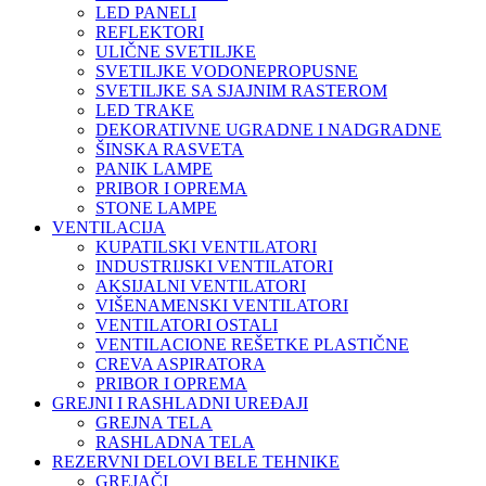
LED PANELI
REFLEKTORI
ULIČNE SVETILJKE
SVETILJKE VODONEPROPUSNE
SVETILJKE SA SJAJNIM RASTEROM
LED TRAKE
DEKORATIVNE UGRADNE I NADGRADNE
ŠINSKA RASVETA
PANIK LAMPE
PRIBOR I OPREMA
STONE LAMPE
VENTILACIJA
KUPATILSKI VENTILATORI
INDUSTRIJSKI VENTILATORI
AKSIJALNI VENTILATORI
VIŠENAMENSKI VENTILATORI
VENTILATORI OSTALI
VENTILACIONE REŠETKE PLASTIČNE
CREVA ASPIRATORA
PRIBOR I OPREMA
GREJNI I RASHLADNI UREĐAJI
GREJNA TELA
RASHLADNA TELA
REZERVNI DELOVI BELE TEHNIKE
GREJAČI