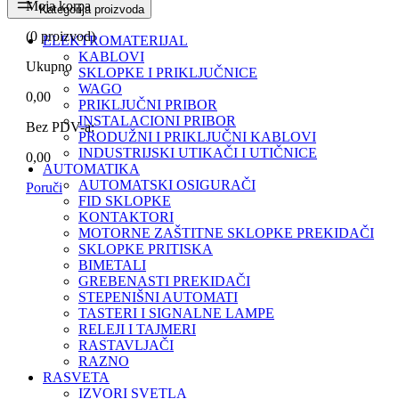
Moja korpa
Kategorija proizvoda
(
0
proizvod)
ELEKTROMATERIJAL
KABLOVI
Ukupno
SKLOPKE I PRIKLJUČNICE
WAGO
0,00
PRIKLJUČNI PRIBOR
INSTALACIONI PRIBOR
Bez PDV-a:
PRODUŽNI I PRIKLJUČNI KABLOVI
INDUSTRIJSKI UTIKAČI I UTIČNICE
0,00
AUTOMATIKA
AUTOMATSKI OSIGURAČI
Poruči
FID SKLOPKE
KONTAKTORI
MOTORNE ZAŠTITNE SKLOPKE PREKIDAČI
SKLOPKE PRITISKA
BIMETALI
GREBENASTI PREKIDAČI
STEPENIŠNI AUTOMATI
TASTERI I SIGNALNE LAMPE
RELEJI I TAJMERI
RASTAVLJAČI
RAZNO
RASVETA
IZVORI SVETLA