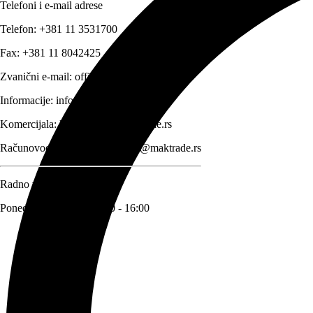
Telefoni i e-mail adrese
Telefon:
+381 11 3531700
Fax:
+381 11 8042425
Zvanični e-mail:
office@maktrade.rs
Informacije:
info@maktrade.rs
Komercijala:
komercijala@maktrade.rs
Računovodstvo:
racunovodstvo@maktrade.rs
Radno vreme
Ponedeljak – Petak: 08:00 - 16:00