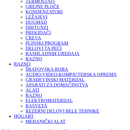
TERMOSTATI
GREJNE PLOČE
KONDENZATORI
LEŽAJEVI
DUGMAD
DIHTUNZI
PREKIDAČI
CREVA
PLINSKI PROGRAM
DELOVI TA PEĆI
RASHLADNIH UREĐAJA
RAZNO
RAZNO
ŠRAFOVSKA ROBA
AUDIO-VIDEO-KOMPJUTERSKA OPREMA
GRAĐEVINSKI MATERIJAL
APARATI ZA DOMAĆINSTVA
ALATI
RAZNO
ELEKTROMATERIJAL
RASVETA
REZERNI DELOVI BELE TEHNIKE
HOGART
MEHANIČKI ALAT