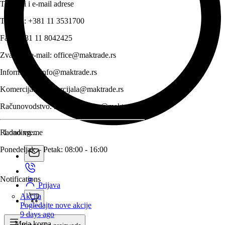
Telefoni i e-mail adrese
Telefon:
+381 11 3531700
Fax:
+381 11 8042425
Zvanični e-mail:
office@maktrade.rs
Informacije:
info@maktrade.rs
Komercijala:
komercijala@maktrade.rs
Računovodstvo:
racunovodstvo@maktrade.rs
Radno vreme
Loading...
Ponedeljak – Petak: 08:00 - 16:00
Notifications
Prijava
Akcija
Pogledajte nove akcije
9 days ago
Moja korpa