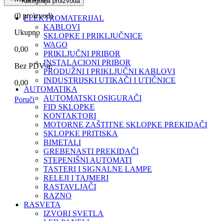
Kategorija proizvoda
(
0
proizvod)
ELEKTROMATERIJAL
KABLOVI
Ukupno
SKLOPKE I PRIKLJUČNICE
WAGO
0,00
PRIKLJUČNI PRIBOR
INSTALACIONI PRIBOR
Bez PDV-a:
PRODUŽNI I PRIKLJUČNI KABLOVI
INDUSTRIJSKI UTIKAČI I UTIČNICE
0,00
AUTOMATIKA
AUTOMATSKI OSIGURAČI
Poruči
FID SKLOPKE
KONTAKTORI
MOTORNE ZAŠTITNE SKLOPKE PREKIDAČI
SKLOPKE PRITISKA
BIMETALI
GREBENASTI PREKIDAČI
STEPENIŠNI AUTOMATI
TASTERI I SIGNALNE LAMPE
RELEJI I TAJMERI
RASTAVLJAČI
RAZNO
RASVETA
IZVORI SVETLA