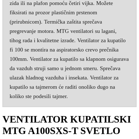
zida ili na plafon pomoću četiri vijka. Možete
fiksirati na prozor plastičnim prstenom
(prirubnicom). Termička zaštita sprečava
pregrevanje motora. MTG ventilatori su lagani,
tihog rada i kvalitetne izrade. Ventilator za kupatilo
fi 100 se montira na aspiratorsko crevo prečnika
100mm. Ventilator za kupatilo sa klapnom osigurava
da vazduh struji samo u jednom smeru. Sprečava
ulazak hladnog vazduha i insekata. Ventilator za
kupatilo sa tajmerom će raditi onoliko dugo na
koliko ste podesili tajmer.
VENTILATOR KUPATILSKI
MTG A100SXS-T SVETLO