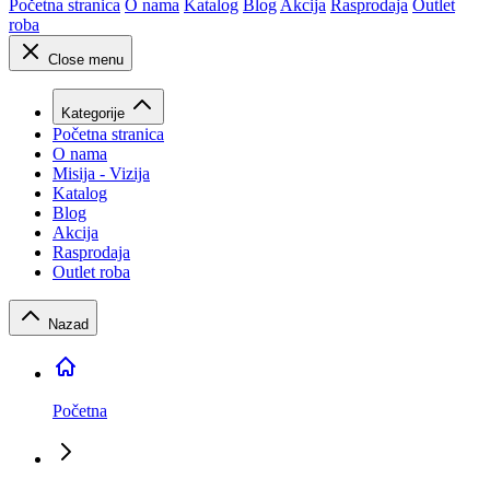
Početna stranica
O nama
Katalog
Blog
Akcija
Rasprodaja
Outlet
roba
Close menu
Kategorije
Početna stranica
O nama
Misija - Vizija
Katalog
Blog
Akcija
Rasprodaja
Outlet roba
Nazad
Početna