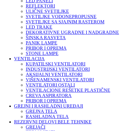
LED PANELI
REFLEKTORI
ULIČNE SVETILJKE
SVETILJKE VODONEPROPUSNE
SVETILJKE SA SJAJNIM RASTEROM
LED TRAKE
DEKORATIVNE UGRADNE I NADGRADNE
ŠINSKA RASVETA
PANIK LAMPE
PRIBOR I OPREMA
STONE LAMPE
VENTILACIJA
KUPATILSKI VENTILATORI
INDUSTRIJSKI VENTILATORI
AKSIJALNI VENTILATORI
VIŠENAMENSKI VENTILATORI
VENTILATORI OSTALI
VENTILACIONE REŠETKE PLASTIČNE
CREVA ASPIRATORA
PRIBOR I OPREMA
GREJNI I RASHLADNI UREĐAJI
GREJNA TELA
RASHLADNA TELA
REZERVNI DELOVI BELE TEHNIKE
GREJAČI