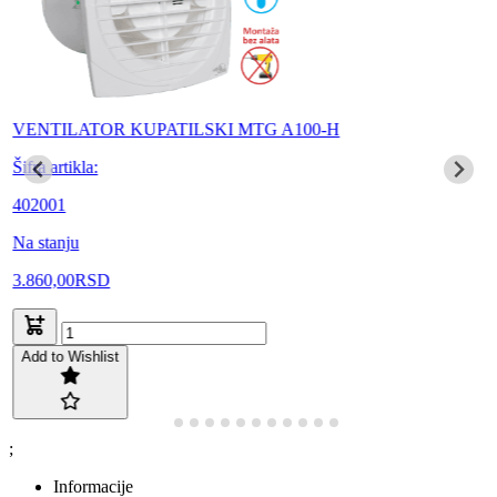
VENTILATOR KUPATILSKI MTG A100-H
Šifra artikla:
402001
Na stanju
3.860,00
RSD
Add to Wishlist
;
Informacije