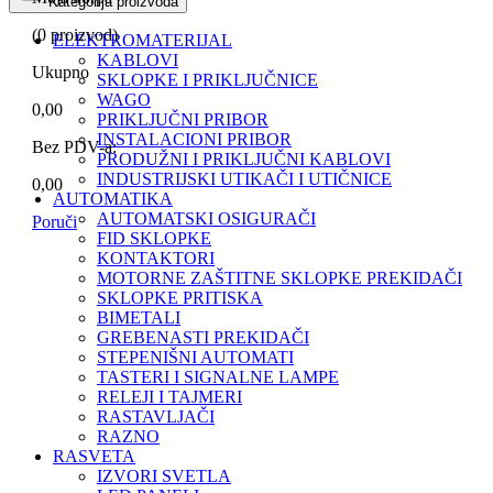
Kategorija proizvoda
(
0
proizvod)
ELEKTROMATERIJAL
KABLOVI
Ukupno
SKLOPKE I PRIKLJUČNICE
WAGO
0,00
PRIKLJUČNI PRIBOR
INSTALACIONI PRIBOR
Bez PDV-a:
PRODUŽNI I PRIKLJUČNI KABLOVI
INDUSTRIJSKI UTIKAČI I UTIČNICE
0,00
AUTOMATIKA
AUTOMATSKI OSIGURAČI
Poruči
FID SKLOPKE
KONTAKTORI
MOTORNE ZAŠTITNE SKLOPKE PREKIDAČI
SKLOPKE PRITISKA
BIMETALI
GREBENASTI PREKIDAČI
STEPENIŠNI AUTOMATI
TASTERI I SIGNALNE LAMPE
RELEJI I TAJMERI
RASTAVLJAČI
RAZNO
RASVETA
IZVORI SVETLA