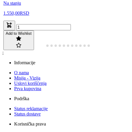
Na stanju
1.550,00
RSD
Add to Wishlist
;
Informacije
O nama
Misija - Vizija
Uslovi korišćenja
Prva kupovina
Podrška
Status reklamacije
Status dostave
Korisnička prava