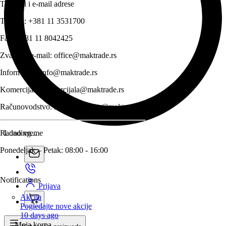
Telefoni i e-mail adrese
Telefon:
+381 11 3531700
Fax:
+381 11 8042425
Zvanični e-mail:
office@maktrade.rs
Informacije:
info@maktrade.rs
Komercijala:
komercijala@maktrade.rs
Računovodstvo:
racunovodstvo@maktrade.rs
Radno vreme
Loading...
Ponedeljak – Petak: 08:00 - 16:00
Notifications
Prijava
Akcija
Pogledajte nove akcije
10 days ago
Moja korpa