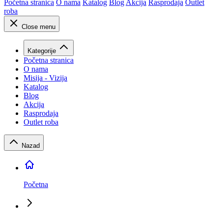
Početna stranica
O nama
Katalog
Blog
Akcija
Rasprodaja
Outlet
roba
Close menu
Kategorije
Početna stranica
O nama
Misija - Vizija
Katalog
Blog
Akcija
Rasprodaja
Outlet roba
Nazad
Početna