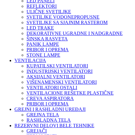
LED PANELI
REFLEKTORI
ULIČNE SVETILJKE
SVETILJKE VODONEPROPUSNE
SVETILJKE SA SJAJNIM RASTEROM
LED TRAKE
DEKORATIVNE UGRADNE I NADGRADNE
ŠINSKA RASVETA
PANIK LAMPE
PRIBOR I OPREMA
STONE LAMPE
VENTILACIJA
KUPATILSKI VENTILATORI
INDUSTRIJSKI VENTILATORI
AKSIJALNI VENTILATORI
VIŠENAMENSKI VENTILATORI
VENTILATORI OSTALI
VENTILACIONE REŠETKE PLASTIČNE
CREVA ASPIRATORA
PRIBOR I OPREMA
GREJNI I RASHLADNI UREĐAJI
GREJNA TELA
RASHLADNA TELA
REZERVNI DELOVI BELE TEHNIKE
GREJAČI