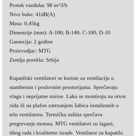
Protok vazduha: 98 m^3/h
Nivo buke: 41dB(A)
Masa: 0,45kg
Dimenzije (mm): A-100; B-140; C-100; D-10
Garancija: 2 godine
Proizvodjac: MTG
Zemlja porekla: Srbija
Kupatilski ventilatori se koriste za ventilaciju u
stambenim i poslovnim prostorijama. Sprečavaju
vlagu i neprijatne mirise. Lako se montiraju na otvor
zida ili na plafon zatezanjem žabica instaliranih u
telu ventilatora. Termička zaštita sprečava
pregrevanje motora. MTG ventilatori su lagani,
tihog rada i kvalitetne izrade. Ventilator za kupatilo