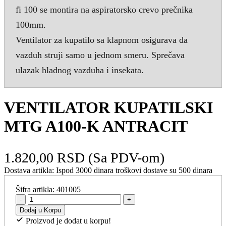
fi 100 se montira na aspiratorsko crevo prečnika
100mm.
Ventilator za kupatilo sa klapnom osigurava da
vazduh struji samo u jednom smeru. Sprečava
ulazak hladnog vazduha i insekata.
VENTILATOR KUPATILSKI
MTG A100-K ANTRACIT
1.820,00 RSD
(Sa PDV-om)
Dostava artikla:
Ispod 3000 dinara troškovi dostave su 500 dinara
Šifra artikla:
401005
-
+
Dodaj u Korpu
Proizvod je dodat u korpu!