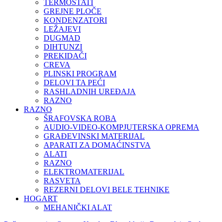
TERMOSTATI
GREJNE PLOČE
KONDENZATORI
LEŽAJEVI
DUGMAD
DIHTUNZI
PREKIDAČI
CREVA
PLINSKI PROGRAM
DELOVI TA PEĆI
RASHLADNIH UREĐAJA
RAZNO
RAZNO
ŠRAFOVSKA ROBA
AUDIO-VIDEO-KOMPJUTERSKA OPREMA
GRAĐEVINSKI MATERIJAL
APARATI ZA DOMAĆINSTVA
ALATI
RAZNO
ELEKTROMATERIJAL
RASVETA
REZERNI DELOVI BELE TEHNIKE
HOGART
MEHANIČKI ALAT