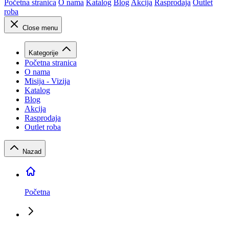
Početna stranica
O nama
Katalog
Blog
Akcija
Rasprodaja
Outlet
roba
Close menu
Kategorije
Početna stranica
O nama
Misija - Vizija
Katalog
Blog
Akcija
Rasprodaja
Outlet roba
Nazad
Početna