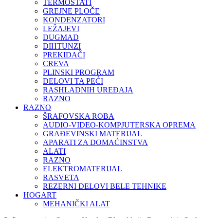
TERMOSTATI
GREJNE PLOČE
KONDENZATORI
LEŽAJEVI
DUGMAD
DIHTUNZI
PREKIDAČI
CREVA
PLINSKI PROGRAM
DELOVI TA PEĆI
RASHLADNIH UREĐAJA
RAZNO
RAZNO
ŠRAFOVSKA ROBA
AUDIO-VIDEO-KOMPJUTERSKA OPREMA
GRAĐEVINSKI MATERIJAL
APARATI ZA DOMAĆINSTVA
ALATI
RAZNO
ELEKTROMATERIJAL
RASVETA
REZERNI DELOVI BELE TEHNIKE
HOGART
MEHANIČKI ALAT