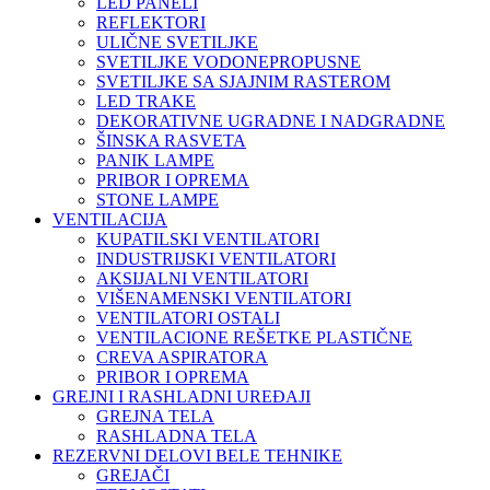
LED PANELI
REFLEKTORI
ULIČNE SVETILJKE
SVETILJKE VODONEPROPUSNE
SVETILJKE SA SJAJNIM RASTEROM
LED TRAKE
DEKORATIVNE UGRADNE I NADGRADNE
ŠINSKA RASVETA
PANIK LAMPE
PRIBOR I OPREMA
STONE LAMPE
VENTILACIJA
KUPATILSKI VENTILATORI
INDUSTRIJSKI VENTILATORI
AKSIJALNI VENTILATORI
VIŠENAMENSKI VENTILATORI
VENTILATORI OSTALI
VENTILACIONE REŠETKE PLASTIČNE
CREVA ASPIRATORA
PRIBOR I OPREMA
GREJNI I RASHLADNI UREĐAJI
GREJNA TELA
RASHLADNA TELA
REZERVNI DELOVI BELE TEHNIKE
GREJAČI