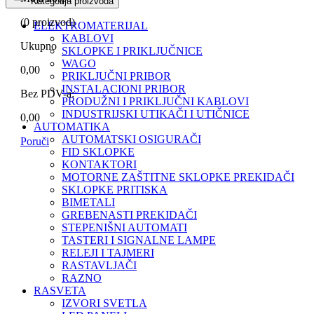
Kategorija proizvoda
(
0
proizvod)
ELEKTROMATERIJAL
KABLOVI
Ukupno
SKLOPKE I PRIKLJUČNICE
WAGO
0,00
PRIKLJUČNI PRIBOR
INSTALACIONI PRIBOR
Bez PDV-a:
PRODUŽNI I PRIKLJUČNI KABLOVI
INDUSTRIJSKI UTIKAČI I UTIČNICE
0,00
AUTOMATIKA
AUTOMATSKI OSIGURAČI
Poruči
FID SKLOPKE
KONTAKTORI
MOTORNE ZAŠTITNE SKLOPKE PREKIDAČI
SKLOPKE PRITISKA
BIMETALI
GREBENASTI PREKIDAČI
STEPENIŠNI AUTOMATI
TASTERI I SIGNALNE LAMPE
RELEJI I TAJMERI
RASTAVLJAČI
RAZNO
RASVETA
IZVORI SVETLA