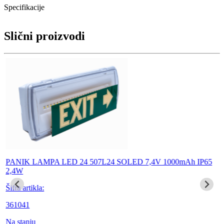
Specifikacije
Slični proizvodi
PANIK LAMPA LED 24 507L24 SOLED 7,4V 1000mAh IP65
2,4W
Šifra artikla:
361041
Na stanju