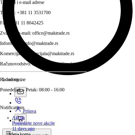
Telefoni i e-mail adrese
Telefon:
+381 11 3531700
Fax:
+381 11 8042425
Zvanični e-mail:
office@maktrade.rs
Informacije:
info@maktrade.rs
Komercijala:
komercijala@maktrade.rs
Računovodstvo:
racunovodstvo@maktrade.rs
Radno vreme
Loading...
Ponedeljak – Petak: 08:00 - 16:00
Notifications
Prijava
Akcija
Pogledajte nove akcije
11 days ago
Moja korpa