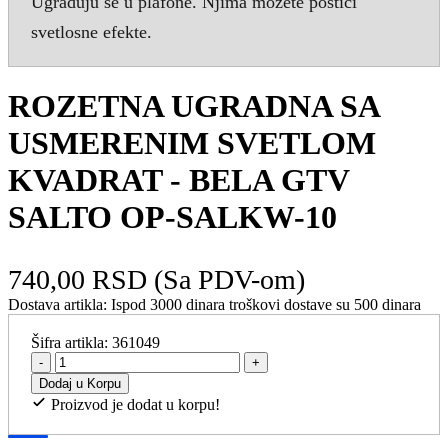
Ugraduju se u plafone. Njima možete postići
svetlosne efekte.
ROZETNA UGRADNA SA
USMERENIM SVETLOM
KVADRAT - BELA GTV
SALTO OP-SALKW-10
740,00 RSD
(Sa PDV-om)
Dostava artikla:
Ispod 3000 dinara troškovi dostave su 500 dinara
Šifra artikla:
361049
-
+
Dodaj u Korpu
Proizvod je dodat u korpu!