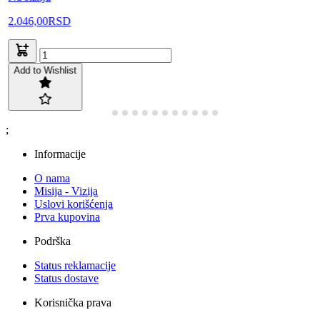
2.046,00
RSD
Add to Wishlist
;
Informacije
O nama
Misija - Vizija
Uslovi korišćenja
Prva kupovina
Podrška
Status reklamacije
Status dostave
Korisnička prava