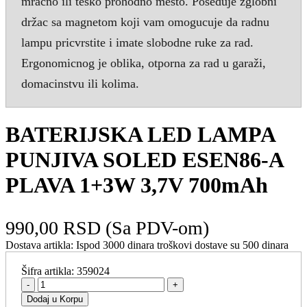
mracno ili teško prohodno mesto. Poseduje zglobni
držac sa magnetom koji vam omogucuje da radnu
lampu pricvrstite i imate slobodne ruke za rad.
Ergonomicnog je oblika, otporna za rad u garaži,
domacinstvu ili kolima.
BATERIJSKA LED LAMPA
PUNJIVA SOLED ESEN86-A
PLAVA 1+3W 3,7V 700mAh
990,00 RSD
(Sa PDV-om)
Dostava artikla:
Ispod 3000 dinara troškovi dostave su 500 dinara
Šifra artikla:
359024
-
+
Dodaj u Korpu