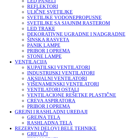
LED PANELI
REFLEKTORI
ULIČNE SVETILJKE
SVETILJKE VODONEPROPUSNE
SVETILJKE SA SJAJNIM RASTEROM
LED TRAKE
DEKORATIVNE UGRADNE I NADGRADNE
ŠINSKA RASVETA
PANIK LAMPE
PRIBOR I OPREMA
STONE LAMPE
VENTILACIJA
KUPATILSKI VENTILATORI
INDUSTRIJSKI VENTILATORI
AKSIJALNI VENTILATORI
VIŠENAMENSKI VENTILATORI
VENTILATORI OSTALI
VENTILACIONE REŠETKE PLASTIČNE
CREVA ASPIRATORA
PRIBOR I OPREMA
GREJNI I RASHLADNI UREĐAJI
GREJNA TELA
RASHLADNA TELA
REZERVNI DELOVI BELE TEHNIKE
GREJAČI