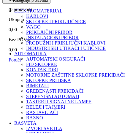
Kategorija proizvoda
(
0
proizvod)
ELEKTROMATERIJAL
KABLOVI
Ukupno
SKLOPKE I PRIKLJUČNICE
WAGO
0,00
PRIKLJUČNI PRIBOR
INSTALACIONI PRIBOR
Bez PDV-a:
PRODUŽNI I PRIKLJUČNI KABLOVI
INDUSTRIJSKI UTIKAČI I UTIČNICE
0,00
AUTOMATIKA
AUTOMATSKI OSIGURAČI
Poruči
FID SKLOPKE
KONTAKTORI
MOTORNE ZAŠTITNE SKLOPKE PREKIDAČI
SKLOPKE PRITISKA
BIMETALI
GREBENASTI PREKIDAČI
STEPENIŠNI AUTOMATI
TASTERI I SIGNALNE LAMPE
RELEJI I TAJMERI
RASTAVLJAČI
RAZNO
RASVETA
IZVORI SVETLA