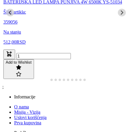
BATERIJSKA LED LAMPA PUNJIVA 4W 6500K YS-51034
Šifra artikla:
359056
Na stanju
512,00
RSD
Add to Wishlist
;
Informacije
O nama
Misija - Vizija
Uslovi korišćenja
Prva kupovina