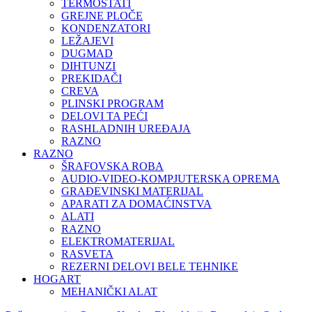
TERMOSTATI
GREJNE PLOČE
KONDENZATORI
LEŽAJEVI
DUGMAD
DIHTUNZI
PREKIDAČI
CREVA
PLINSKI PROGRAM
DELOVI TA PEĆI
RASHLADNIH UREĐAJA
RAZNO
RAZNO
ŠRAFOVSKA ROBA
AUDIO-VIDEO-KOMPJUTERSKA OPREMA
GRAĐEVINSKI MATERIJAL
APARATI ZA DOMAĆINSTVA
ALATI
RAZNO
ELEKTROMATERIJAL
RASVETA
REZERNI DELOVI BELE TEHNIKE
HOGART
MEHANIČKI ALAT