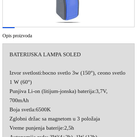
Opis proizvoda
BATERIJSKA LAMPA SOLED
Izvor svetlosti:bocno svetlo 3w (150°), ceono svetlo
1 W (60°)
Punjiva Li-on (litijum-jonska) baterija:3,7V,
700mAh
Boja svetla:6500K
Zglobni držac sa magnetom u 3 položaja
Vreme punjenja baterije:2,5h
Autonomija rada: 3W(4+2h), 1W (12h)