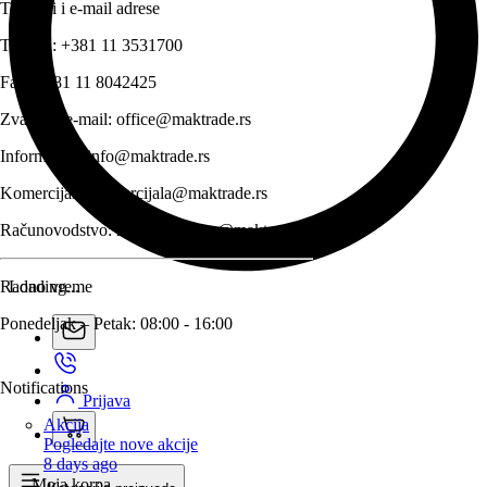
Telefoni i e-mail adrese
Telefon:
+381 11 3531700
Fax:
+381 11 8042425
Zvanični e-mail:
office@maktrade.rs
Informacije:
info@maktrade.rs
Komercijala:
komercijala@maktrade.rs
Računovodstvo:
racunovodstvo@maktrade.rs
Radno vreme
Loading...
Ponedeljak – Petak: 08:00 - 16:00
Notifications
Prijava
Akcija
Pogledajte nove akcije
8 days ago
Moja korpa