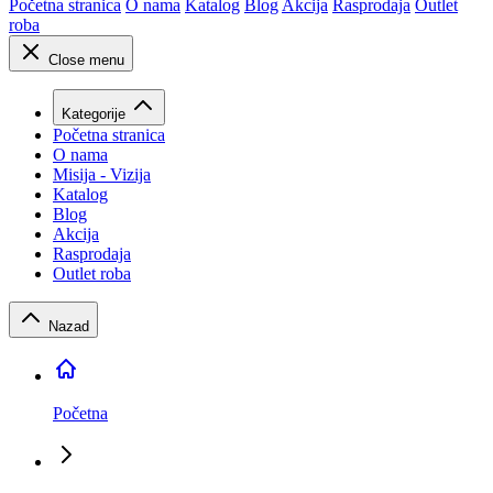
Početna stranica
O nama
Katalog
Blog
Akcija
Rasprodaja
Outlet
roba
Close menu
Kategorije
Početna stranica
O nama
Misija - Vizija
Katalog
Blog
Akcija
Rasprodaja
Outlet roba
Nazad
Početna