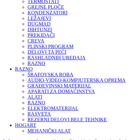
TERMOSTATI
GREJNE PLOČE
KONDENZATORI
LEŽAJEVI
DUGMAD
DIHTUNZI
PREKIDAČI
CREVA
PLINSKI PROGRAM
DELOVI TA PEĆI
RASHLADNIH UREĐAJA
RAZNO
RAZNO
ŠRAFOVSKA ROBA
AUDIO-VIDEO-KOMPJUTERSKA OPREMA
GRAĐEVINSKI MATERIJAL
APARATI ZA DOMAĆINSTVA
ALATI
RAZNO
ELEKTROMATERIJAL
RASVETA
REZERNI DELOVI BELE TEHNIKE
HOGART
MEHANIČKI ALAT