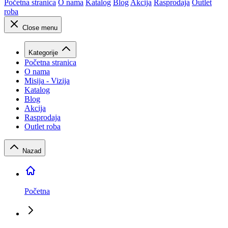
Početna stranica
O nama
Katalog
Blog
Akcija
Rasprodaja
Outlet
roba
Close menu
Kategorije
Početna stranica
O nama
Misija - Vizija
Katalog
Blog
Akcija
Rasprodaja
Outlet roba
Nazad
Početna