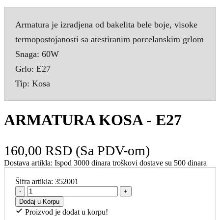
Armatura je izradjena od bakelita bele boje, visoke
termopostojanosti sa atestiranim porcelanskim grlom
Snaga: 60W
Grlo: E27
Tip: Kosa
ARMATURA KOSA - E27
160,00 RSD
(Sa PDV-om)
Dostava artikla:
Ispod 3000 dinara troškovi dostave su 500 dinara
Šifra artikla:
352001
-
+
Dodaj u Korpu
Proizvod je dodat u korpu!