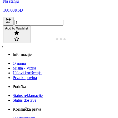
Na stanju
160,00
RSD
Add to Wishlist
;
Informacije
O nama
Misija - Vizija
Uslovi korišćenja
Prva kupovina
Podrška
Status reklamacije
Status dostave
Korisnička prava