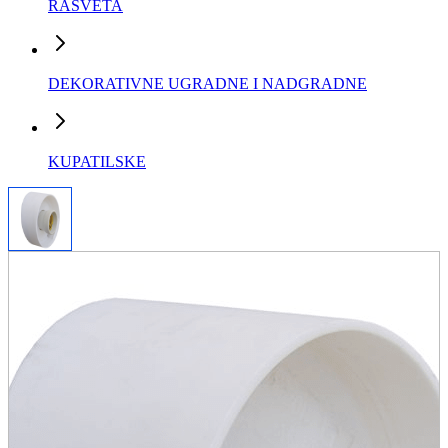
RASVETA
DEKORATIVNE UGRADNE I NADGRADNE
KUPATILSKE