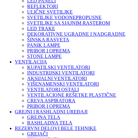
LED PANELI
REFLEKTORI
ULIČNE SVETILJKE
SVETILJKE VODONEPROPUSNE
SVETILJKE SA SJAJNIM RASTEROM
LED TRAKE
DEKORATIVNE UGRADNE I NADGRADNE
ŠINSKA RASVETA
PANIK LAMPE
PRIBOR I OPREMA
STONE LAMPE
VENTILACIJA
KUPATILSKI VENTILATORI
INDUSTRIJSKI VENTILATORI
AKSIJALNI VENTILATORI
VIŠENAMENSKI VENTILATORI
VENTILATORI OSTALI
VENTILACIONE REŠETKE PLASTIČNE
CREVA ASPIRATORA
PRIBOR I OPREMA
GREJNI I RASHLADNI UREĐAJI
GREJNA TELA
RASHLADNA TELA
REZERVNI DELOVI BELE TEHNIKE
GREJAČI