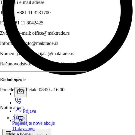
Telefoni i e-mail adrese
Telefon:
+381 11 3531700
Fax:
+381 11 8042425
Zvanični e-mail:
office@maktrade.rs
Informacije:
info@maktrade.rs
Komercijala:
komercijala@maktrade.rs
Računovodstvo:
racunovodstvo@maktrade.rs
Radno vreme
Loading...
Ponedeljak – Petak: 08:00 - 16:00
Notifications
Prijava
Akcija
Pogledajte nove akcije
11 days ago
Moja korpa