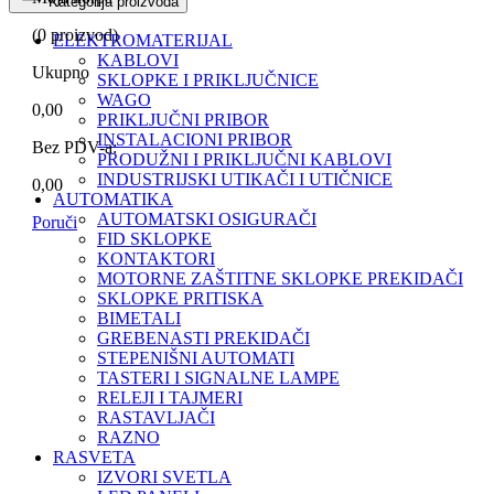
Kategorija proizvoda
(
0
proizvod)
ELEKTROMATERIJAL
KABLOVI
Ukupno
SKLOPKE I PRIKLJUČNICE
WAGO
0,00
PRIKLJUČNI PRIBOR
INSTALACIONI PRIBOR
Bez PDV-a:
PRODUŽNI I PRIKLJUČNI KABLOVI
INDUSTRIJSKI UTIKAČI I UTIČNICE
0,00
AUTOMATIKA
AUTOMATSKI OSIGURAČI
Poruči
FID SKLOPKE
KONTAKTORI
MOTORNE ZAŠTITNE SKLOPKE PREKIDAČI
SKLOPKE PRITISKA
BIMETALI
GREBENASTI PREKIDAČI
STEPENIŠNI AUTOMATI
TASTERI I SIGNALNE LAMPE
RELEJI I TAJMERI
RASTAVLJAČI
RAZNO
RASVETA
IZVORI SVETLA