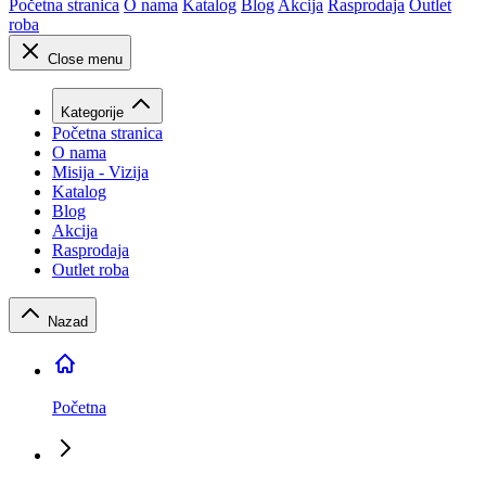
Početna stranica
O nama
Katalog
Blog
Akcija
Rasprodaja
Outlet
roba
Close menu
Kategorije
Početna stranica
O nama
Misija - Vizija
Katalog
Blog
Akcija
Rasprodaja
Outlet roba
Nazad
Početna