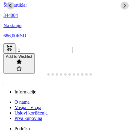
Šifra artikla:
344004
Na stanju
686,00
RSD
Add to Wishlist
;
Informacije
O nama
Misija - Vizija
Uslovi korišćenja
Prva kupovina
Podrška