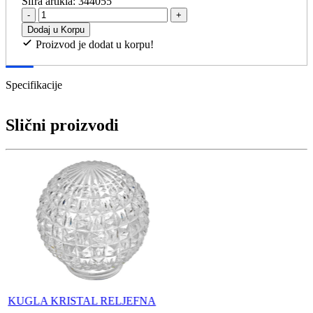
Šifra artikla:
344055
-
+
Dodaj u Korpu
Proizvod je dodat u korpu!
Specifikacije
Slični proizvodi
KUGLA KRISTAL RELJEFNA