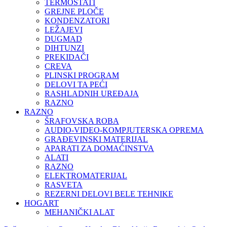
TERMOSTATI
GREJNE PLOČE
KONDENZATORI
LEŽAJEVI
DUGMAD
DIHTUNZI
PREKIDAČI
CREVA
PLINSKI PROGRAM
DELOVI TA PEĆI
RASHLADNIH UREĐAJA
RAZNO
RAZNO
ŠRAFOVSKA ROBA
AUDIO-VIDEO-KOMPJUTERSKA OPREMA
GRAĐEVINSKI MATERIJAL
APARATI ZA DOMAĆINSTVA
ALATI
RAZNO
ELEKTROMATERIJAL
RASVETA
REZERNI DELOVI BELE TEHNIKE
HOGART
MEHANIČKI ALAT