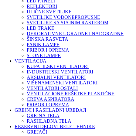
LED PANELI
REFLEKTORI
ULIČNE SVETILJKE
SVETILJKE VODONEPROPUSNE
SVETILJKE SA SJAJNIM RASTEROM
LED TRAKE
DEKORATIVNE UGRADNE I NADGRADNE
ŠINSKA RASVETA
PANIK LAMPE
PRIBOR I OPREMA
STONE LAMPE
VENTILACIJA
KUPATILSKI VENTILATORI
INDUSTRIJSKI VENTILATORI
AKSIJALNI VENTILATORI
VIŠENAMENSKI VENTILATORI
VENTILATORI OSTALI
VENTILACIONE REŠETKE PLASTIČNE
CREVA ASPIRATORA
PRIBOR I OPREMA
GREJNI I RASHLADNI UREĐAJI
GREJNA TELA
RASHLADNA TELA
REZERVNI DELOVI BELE TEHNIKE
GREJAČI