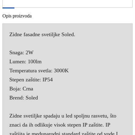
Opis proizvoda
Zidne fasadne svetiljke Soled.
Snaga: 2W
Lumen: 100lm
Temperatura svetla: 3000K
Stepen zaštite: IP54
Boja: Crna
Brend: Soled
Zidne svetiljke spadaju u led spoljnu rasvetu, što
znaci da ih odlikuje visok stepen IP zaštite. IP
zaštiita je medunarodni standard zaštite od vode I