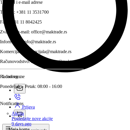
Telefoni i e-mail adrese
Telefon:
+381 11 3531700
Fax:
+381 11 8042425
Zvanični e-mail:
office@maktrade.rs
Informacije:
info@maktrade.rs
Komercijala:
komercijala@maktrade.rs
Računovodstvo:
racunovodstvo@maktrade.rs
Radno vreme
Loading...
Ponedeljak – Petak: 08:00 - 16:00
Notifications
Prijava
Akcija
Pogledajte nove akcije
9 days ago
Moja korpa