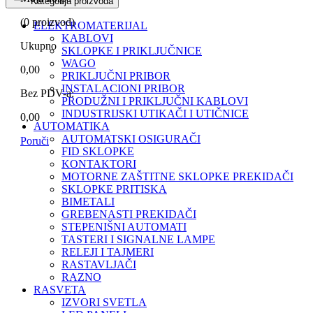
Kategorija proizvoda
(
0
proizvod)
ELEKTROMATERIJAL
KABLOVI
Ukupno
SKLOPKE I PRIKLJUČNICE
WAGO
0,00
PRIKLJUČNI PRIBOR
INSTALACIONI PRIBOR
Bez PDV-a:
PRODUŽNI I PRIKLJUČNI KABLOVI
INDUSTRIJSKI UTIKAČI I UTIČNICE
0,00
AUTOMATIKA
AUTOMATSKI OSIGURAČI
Poruči
FID SKLOPKE
KONTAKTORI
MOTORNE ZAŠTITNE SKLOPKE PREKIDAČI
SKLOPKE PRITISKA
BIMETALI
GREBENASTI PREKIDAČI
STEPENIŠNI AUTOMATI
TASTERI I SIGNALNE LAMPE
RELEJI I TAJMERI
RASTAVLJAČI
RAZNO
RASVETA
IZVORI SVETLA