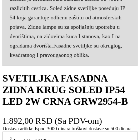
razlicitih cestica. Soled zidne svetiljke poseduju IP
54 koja garantuje odlicnu zaštitu od atmosferskih
pojava. Zidne lampe su za spoljašnju upotrebu u
dvorištima, na zidovima kuca I stanova, kao I na
ogradama dvorišta.Fasadne svetiljke su okruglog,
kvadratnog I pravougaonog oblika.
SVETILJKA FASADNA
ZIDNA KRUG SOLED IP54
LED 2W CRNA GRW2954-B
1.892,00 RSD
(Sa PDV-om)
Dostava artikla:
Ispod 3000 dinara troškovi dostave su 500 dinara