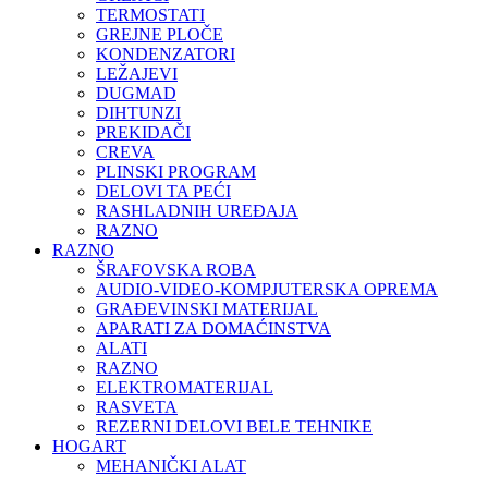
TERMOSTATI
GREJNE PLOČE
KONDENZATORI
LEŽAJEVI
DUGMAD
DIHTUNZI
PREKIDAČI
CREVA
PLINSKI PROGRAM
DELOVI TA PEĆI
RASHLADNIH UREĐAJA
RAZNO
RAZNO
ŠRAFOVSKA ROBA
AUDIO-VIDEO-KOMPJUTERSKA OPREMA
GRAĐEVINSKI MATERIJAL
APARATI ZA DOMAĆINSTVA
ALATI
RAZNO
ELEKTROMATERIJAL
RASVETA
REZERNI DELOVI BELE TEHNIKE
HOGART
MEHANIČKI ALAT