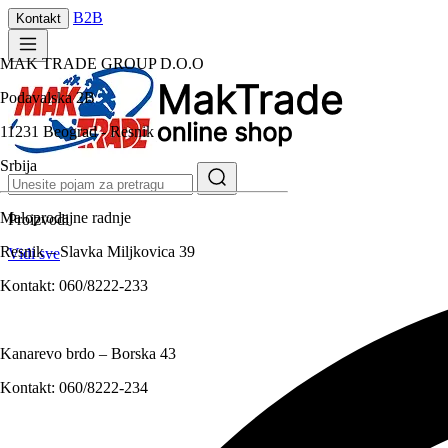
B2B
Kontakt
MAK TRADE GROUP D.O.O
Podavalska 2B
11231 Beograd - Resnik
Srbija
Maloprodajne radnje
Proizvodi
Resnik – Slavka Miljkovica 39
Vidi sve
Kontakt:
060/8222-233
Kanarevo brdo – Borska 43
Kontakt:
060/8222-234