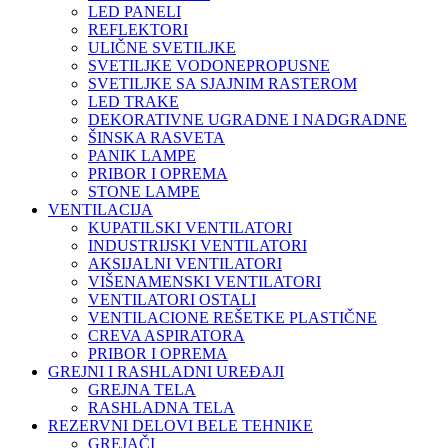
LED PANELI
REFLEKTORI
ULIČNE SVETILJKE
SVETILJKE VODONEPROPUSNE
SVETILJKE SA SJAJNIM RASTEROM
LED TRAKE
DEKORATIVNE UGRADNE I NADGRADNE
ŠINSKA RASVETA
PANIK LAMPE
PRIBOR I OPREMA
STONE LAMPE
VENTILACIJA
KUPATILSKI VENTILATORI
INDUSTRIJSKI VENTILATORI
AKSIJALNI VENTILATORI
VIŠENAMENSKI VENTILATORI
VENTILATORI OSTALI
VENTILACIONE REŠETKE PLASTIČNE
CREVA ASPIRATORA
PRIBOR I OPREMA
GREJNI I RASHLADNI UREĐAJI
GREJNA TELA
RASHLADNA TELA
REZERVNI DELOVI BELE TEHNIKE
GREJAČI