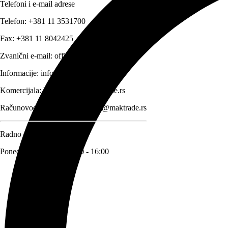
Telefoni i e-mail adrese
Telefon:
+381 11 3531700
Fax:
+381 11 8042425
Zvanični e-mail:
office@maktrade.rs
Informacije:
info@maktrade.rs
Komercijala:
komercijala@maktrade.rs
Računovodstvo:
racunovodstvo@maktrade.rs
Radno vreme
Ponedeljak – Petak: 08:00 - 16:00