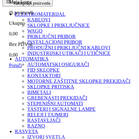
Moja korpa
Kategorija proizvoda
(
0
proizvod)
ELEKTROMATERIJAL
KABLOVI
Ukupno
SKLOPKE I PRIKLJUČNICE
WAGO
0,00
PRIKLJUČNI PRIBOR
INSTALACIONI PRIBOR
Bez PDV-a:
PRODUŽNI I PRIKLJUČNI KABLOVI
INDUSTRIJSKI UTIKAČI I UTIČNICE
0,00
AUTOMATIKA
AUTOMATSKI OSIGURAČI
Poruči
FID SKLOPKE
KONTAKTORI
MOTORNE ZAŠTITNE SKLOPKE PREKIDAČI
SKLOPKE PRITISKA
BIMETALI
GREBENASTI PREKIDAČI
STEPENIŠNI AUTOMATI
TASTERI I SIGNALNE LAMPE
RELEJI I TAJMERI
RASTAVLJAČI
RAZNO
RASVETA
IZVORI SVETLA