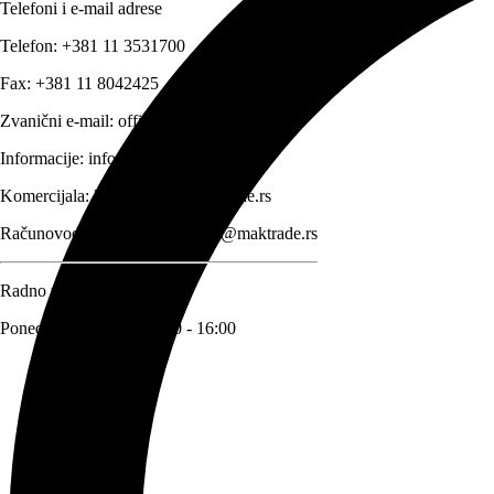
Telefoni i e-mail adrese
Telefon:
+381 11 3531700
Fax:
+381 11 8042425
Zvanični e-mail:
office@maktrade.rs
Informacije:
info@maktrade.rs
Komercijala:
komercijala@maktrade.rs
Računovodstvo:
racunovodstvo@maktrade.rs
Radno vreme
Ponedeljak – Petak: 08:00 - 16:00