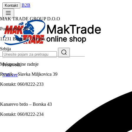
B2B
Kontakt
MAK TRADE GROUP D.O.O
Podavalska 2B
11231 Beograd - Resnik
Srbija
Maloprodajne radnje
Proizvodi
Resnik – Slavka Miljkovica 39
Vidi sve
Kontakt:
060/8222-233
Kanarevo brdo – Borska 43
Kontakt:
060/8222-234