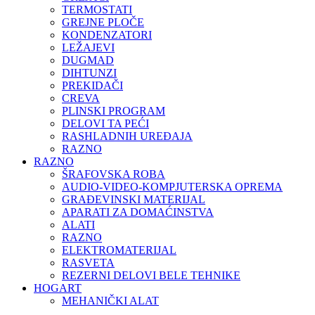
TERMOSTATI
GREJNE PLOČE
KONDENZATORI
LEŽAJEVI
DUGMAD
DIHTUNZI
PREKIDAČI
CREVA
PLINSKI PROGRAM
DELOVI TA PEĆI
RASHLADNIH UREĐAJA
RAZNO
RAZNO
ŠRAFOVSKA ROBA
AUDIO-VIDEO-KOMPJUTERSKA OPREMA
GRAĐEVINSKI MATERIJAL
APARATI ZA DOMAĆINSTVA
ALATI
RAZNO
ELEKTROMATERIJAL
RASVETA
REZERNI DELOVI BELE TEHNIKE
HOGART
MEHANIČKI ALAT