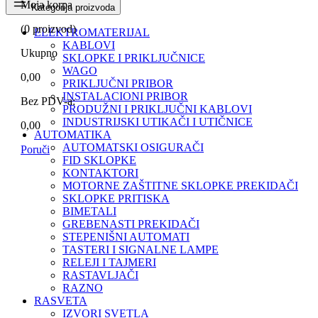
Moja korpa
Kategorija proizvoda
(
0
proizvod)
ELEKTROMATERIJAL
KABLOVI
Ukupno
SKLOPKE I PRIKLJUČNICE
WAGO
0,00
PRIKLJUČNI PRIBOR
INSTALACIONI PRIBOR
Bez PDV-a:
PRODUŽNI I PRIKLJUČNI KABLOVI
INDUSTRIJSKI UTIKAČI I UTIČNICE
0,00
AUTOMATIKA
AUTOMATSKI OSIGURAČI
Poruči
FID SKLOPKE
KONTAKTORI
MOTORNE ZAŠTITNE SKLOPKE PREKIDAČI
SKLOPKE PRITISKA
BIMETALI
GREBENASTI PREKIDAČI
STEPENIŠNI AUTOMATI
TASTERI I SIGNALNE LAMPE
RELEJI I TAJMERI
RASTAVLJAČI
RAZNO
RASVETA
IZVORI SVETLA