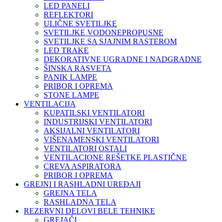
LED PANELI
REFLEKTORI
ULIČNE SVETILJKE
SVETILJKE VODONEPROPUSNE
SVETILJKE SA SJAJNIM RASTEROM
LED TRAKE
DEKORATIVNE UGRADNE I NADGRADNE
ŠINSKA RASVETA
PANIK LAMPE
PRIBOR I OPREMA
STONE LAMPE
VENTILACIJA
KUPATILSKI VENTILATORI
INDUSTRIJSKI VENTILATORI
AKSIJALNI VENTILATORI
VIŠENAMENSKI VENTILATORI
VENTILATORI OSTALI
VENTILACIONE REŠETKE PLASTIČNE
CREVA ASPIRATORA
PRIBOR I OPREMA
GREJNI I RASHLADNI UREĐAJI
GREJNA TELA
RASHLADNA TELA
REZERVNI DELOVI BELE TEHNIKE
GREJAČI