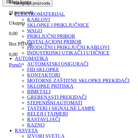
Moja korpa
Kategorija proizvoda
(
0
proizvod)
ELEKTROMATERIJAL
KABLOVI
Ukupno
SKLOPKE I PRIKLJUČNICE
WAGO
0,00
PRIKLJUČNI PRIBOR
INSTALACIONI PRIBOR
Bez PDV-a:
PRODUŽNI I PRIKLJUČNI KABLOVI
INDUSTRIJSKI UTIKAČI I UTIČNICE
0,00
AUTOMATIKA
AUTOMATSKI OSIGURAČI
Poruči
FID SKLOPKE
KONTAKTORI
MOTORNE ZAŠTITNE SKLOPKE PREKIDAČI
SKLOPKE PRITISKA
BIMETALI
GREBENASTI PREKIDAČI
STEPENIŠNI AUTOMATI
TASTERI I SIGNALNE LAMPE
RELEJI I TAJMERI
RASTAVLJAČI
RAZNO
RASVETA
IZVORI SVETLA