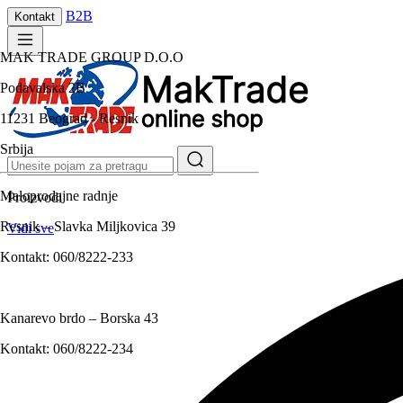
B2B
Kontakt
MAK TRADE GROUP D.O.O
Podavalska 2B
11231 Beograd - Resnik
Srbija
Maloprodajne radnje
Proizvodi
Resnik – Slavka Miljkovica 39
Vidi sve
Kontakt:
060/8222-233
Kanarevo brdo – Borska 43
Kontakt:
060/8222-234