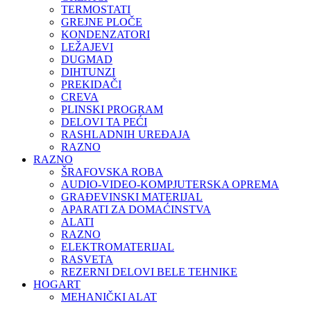
TERMOSTATI
GREJNE PLOČE
KONDENZATORI
LEŽAJEVI
DUGMAD
DIHTUNZI
PREKIDAČI
CREVA
PLINSKI PROGRAM
DELOVI TA PEĆI
RASHLADNIH UREĐAJA
RAZNO
RAZNO
ŠRAFOVSKA ROBA
AUDIO-VIDEO-KOMPJUTERSKA OPREMA
GRAĐEVINSKI MATERIJAL
APARATI ZA DOMAĆINSTVA
ALATI
RAZNO
ELEKTROMATERIJAL
RASVETA
REZERNI DELOVI BELE TEHNIKE
HOGART
MEHANIČKI ALAT