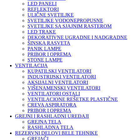
LED PANELI
REFLEKTORI
ULIČNE SVETILJKE
SVETILJKE VODONEPROPUSNE
SVETILJKE SA SJAJNIM RASTEROM
LED TRAKE
DEKORATIVNE UGRADNE I NADGRADNE
ŠINSKA RASVETA
PANIK LAMPE
PRIBOR I OPREMA
STONE LAMPE
VENTILACIJA
KUPATILSKI VENTILATORI
INDUSTRIJSKI VENTILATORI
AKSIJALNI VENTILATORI
VIŠENAMENSKI VENTILATORI
VENTILATORI OSTALI
VENTILACIONE REŠETKE PLASTIČNE
CREVA ASPIRATORA
PRIBOR I OPREMA
GREJNI I RASHLADNI UREĐAJI
GREJNA TELA
RASHLADNA TELA
REZERVNI DELOVI BELE TEHNIKE
GREJAČI