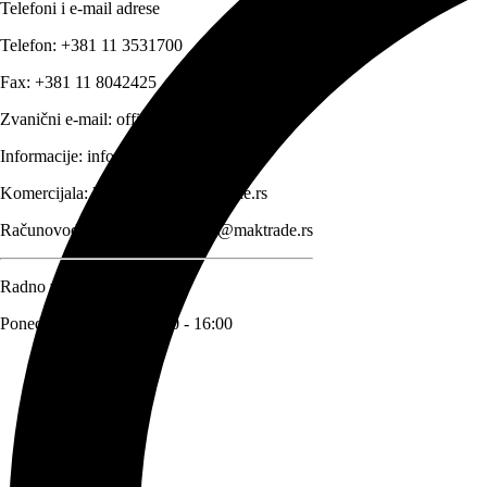
Telefoni i e-mail adrese
Telefon:
+381 11 3531700
Fax:
+381 11 8042425
Zvanični e-mail:
office@maktrade.rs
Informacije:
info@maktrade.rs
Komercijala:
komercijala@maktrade.rs
Računovodstvo:
racunovodstvo@maktrade.rs
Radno vreme
Ponedeljak – Petak: 08:00 - 16:00