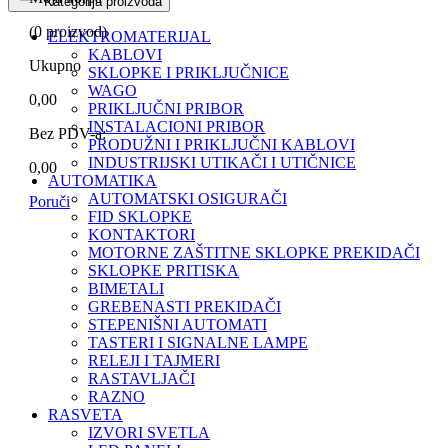
Kategorija proizvoda
(
0
proizvod)
ELEKTROMATERIJAL
KABLOVI
Ukupno
SKLOPKE I PRIKLJUČNICE
WAGO
0,00
PRIKLJUČNI PRIBOR
INSTALACIONI PRIBOR
Bez PDV-a:
PRODUŽNI I PRIKLJUČNI KABLOVI
INDUSTRIJSKI UTIKAČI I UTIČNICE
0,00
AUTOMATIKA
AUTOMATSKI OSIGURAČI
Poruči
FID SKLOPKE
KONTAKTORI
MOTORNE ZAŠTITNE SKLOPKE PREKIDAČI
SKLOPKE PRITISKA
BIMETALI
GREBENASTI PREKIDAČI
STEPENIŠNI AUTOMATI
TASTERI I SIGNALNE LAMPE
RELEJI I TAJMERI
RASTAVLJAČI
RAZNO
RASVETA
IZVORI SVETLA