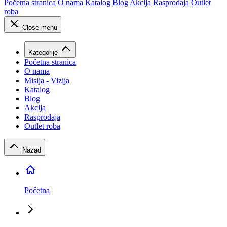
Početna stranica
O nama
Katalog
Blog
Akcija
Rasprodaja
Outlet
roba
Close menu
Kategorije
Početna stranica
O nama
Misija - Vizija
Katalog
Blog
Akcija
Rasprodaja
Outlet roba
Nazad
Početna