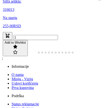
Šifra artikla:
316013
Na stanju
255,00
RSD
Add to Wishlist
;
Informacije
O nama
Misija - Vizija
Uslovi korišćenja
Prva kupovina
Podrška
Status reklamacije