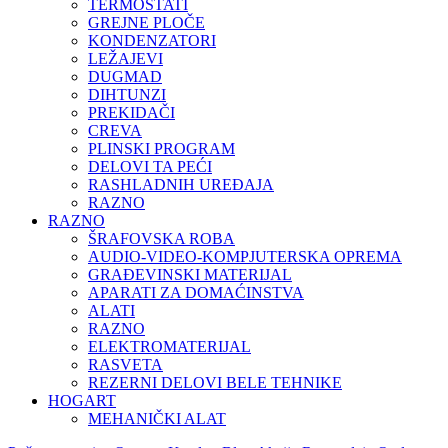
TERMOSTATI
GREJNE PLOČE
KONDENZATORI
LEŽAJEVI
DUGMAD
DIHTUNZI
PREKIDAČI
CREVA
PLINSKI PROGRAM
DELOVI TA PEĆI
RASHLADNIH UREĐAJA
RAZNO
RAZNO
ŠRAFOVSKA ROBA
AUDIO-VIDEO-KOMPJUTERSKA OPREMA
GRAĐEVINSKI MATERIJAL
APARATI ZA DOMAĆINSTVA
ALATI
RAZNO
ELEKTROMATERIJAL
RASVETA
REZERNI DELOVI BELE TEHNIKE
HOGART
MEHANIČKI ALAT