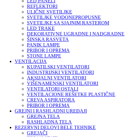
LED PANELI
REFLEKTORI
ULIČNE SVETILJKE
SVETILJKE VODONEPROPUSNE
SVETILJKE SA SJAJNIM RASTEROM
LED TRAKE
DEKORATIVNE UGRADNE I NADGRADNE
ŠINSKA RASVETA
PANIK LAMPE
PRIBOR I OPREMA
STONE LAMPE
VENTILACIJA
KUPATILSKI VENTILATORI
INDUSTRIJSKI VENTILATORI
AKSIJALNI VENTILATORI
VIŠENAMENSKI VENTILATORI
VENTILATORI OSTALI
VENTILACIONE REŠETKE PLASTIČNE
CREVA ASPIRATORA
PRIBOR I OPREMA
GREJNI I RASHLADNI UREĐAJI
GREJNA TELA
RASHLADNA TELA
REZERVNI DELOVI BELE TEHNIKE
GREJAČI