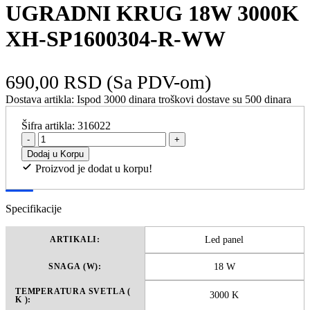
UGRADNI KRUG 18W 3000K
XH-SP1600304-R-WW
690,00 RSD
(Sa PDV-om)
Dostava artikla:
Ispod 3000 dinara troškovi dostave su 500 dinara
Šifra artikla:
316022
-
+
Dodaj u Korpu
Proizvod je dodat u korpu!
Specifikacije
Led panel
ARTIKALI:
18 W
SNAGA (W):
TEMPERATURA SVETLA (
3000 K
K ):