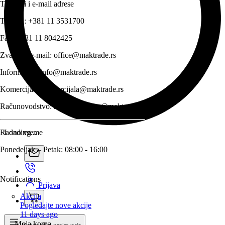
Telefoni i e-mail adrese
Telefon:
+381 11 3531700
Fax:
+381 11 8042425
Zvanični e-mail:
office@maktrade.rs
Informacije:
info@maktrade.rs
Komercijala:
komercijala@maktrade.rs
Računovodstvo:
racunovodstvo@maktrade.rs
Radno vreme
Loading...
Ponedeljak – Petak: 08:00 - 16:00
Notifications
Prijava
Akcija
Pogledajte nove akcije
11 days ago
Moja korpa