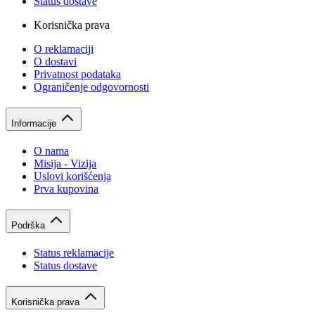
Status dostave
Korisnička prava
O reklamaciji
O dostavi
Privatnost podataka
Ograničenje odgovornosti
Informacije
O nama
Misija - Vizija
Uslovi korišćenja
Prva kupovina
Podrška
Status reklamacije
Status dostave
Korisnička prava