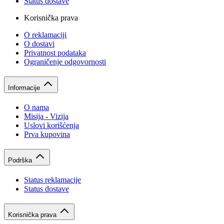
Status dostave
Korisnička prava
O reklamaciji
O dostavi
Privatnost podataka
Ograničenje odgovornosti
Informacije
O nama
Misija - Vizija
Uslovi korišćenja
Prva kupovina
Podrška
Status reklamacije
Status dostave
Korisnička prava