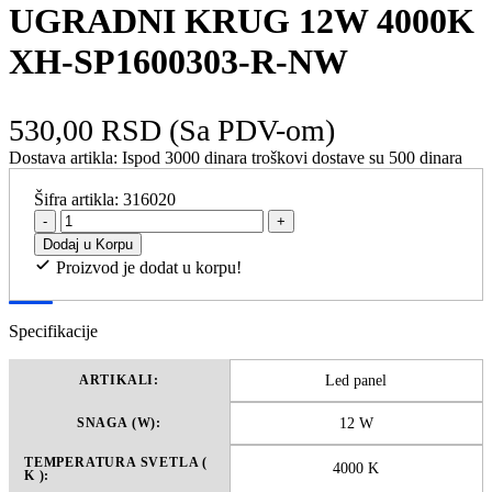
UGRADNI KRUG 12W 4000K
XH-SP1600303-R-NW
530,00 RSD
(Sa PDV-om)
Dostava artikla:
Ispod 3000 dinara troškovi dostave su 500 dinara
Šifra artikla:
316020
-
+
Dodaj u Korpu
Proizvod je dodat u korpu!
Specifikacije
Led panel
ARTIKALI:
12 W
SNAGA (W):
TEMPERATURA SVETLA (
4000 K
K ):