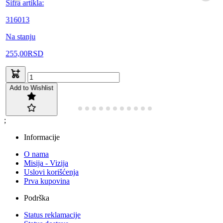
Šifra artikla:
316013
Na stanju
255,00
RSD
Add to Wishlist
;
Informacije
O nama
Misija - Vizija
Uslovi korišćenja
Prva kupovina
Podrška
Status reklamacije