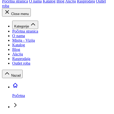
Početna stranica
O nama
Katalog
Blog
Akcija
Rasprodaja
Outlet
roba
Close menu
Kategorije
Početna stranica
O nama
Misija - Vizija
Katalog
Blog
Akcija
Rasprodaja
Outlet roba
Nazad
Početna