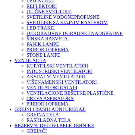
LED PANELI
REFLEKTORI
ULIČNE SVETILJKE
SVETILJKE VODONEPROPUSNE
SVETILJKE SA SJAJNIM RASTEROM
LED TRAKE
DEKORATIVNE UGRADNE I NADGRADNE
ŠINSKA RASVETA
PANIK LAMPE
PRIBOR I OPREMA
STONE LAMPE
VENTILACIJA
KUPATILSKI VENTILATORI
INDUSTRIJSKI VENTILATORI
AKSIJALNI VENTILATORI
VIŠENAMENSKI VENTILATORI
VENTILATORI OSTALI
VENTILACIONE REŠETKE PLASTIČNE
CREVA ASPIRATORA
PRIBOR I OPREMA
GREJNI I RASHLADNI UREĐAJI
GREJNA TELA
RASHLADNA TELA
REZERVNI DELOVI BELE TEHNIKE
GREJAČI