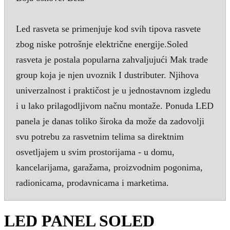
Led rasveta se primenjuje kod svih tipova rasvete
zbog niske potrošnje električne energije.Soled
rasveta je postala popularna zahvaljujući Mak trade
group koja je njen uvoznik I dustributer. Njihova
univerzalnost i praktičost je u jednostavnom izgledu
i u lako prilagodljivom načnu montaže. Ponuda LED
panela je danas toliko široka da može da zadovolji
svu potrebu za rasvetnim telima sa direktnim
osvetljajem u svim prostorijama - u domu,
kancelarijama, garažama, proizvodnim pogonima,
radionicama, prodavnicama i marketima.
LED PANEL SOLED