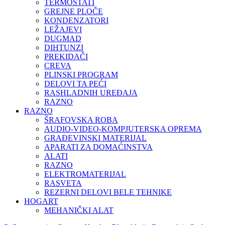
TERMOSTATI
GREJNE PLOČE
KONDENZATORI
LEŽAJEVI
DUGMAD
DIHTUNZI
PREKIDAČI
CREVA
PLINSKI PROGRAM
DELOVI TA PEĆI
RASHLADNIH UREĐAJA
RAZNO
RAZNO
ŠRAFOVSKA ROBA
AUDIO-VIDEO-KOMPJUTERSKA OPREMA
GRAĐEVINSKI MATERIJAL
APARATI ZA DOMAĆINSTVA
ALATI
RAZNO
ELEKTROMATERIJAL
RASVETA
REZERNI DELOVI BELE TEHNIKE
HOGART
MEHANIČKI ALAT