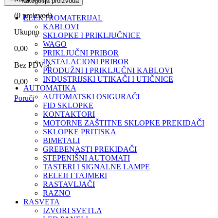
Kategorija proizvoda
(
0
proizvod)
ELEKTROMATERIJAL
KABLOVI
Ukupno
SKLOPKE I PRIKLJUČNICE
WAGO
0,00
PRIKLJUČNI PRIBOR
INSTALACIONI PRIBOR
Bez PDV-a:
PRODUŽNI I PRIKLJUČNI KABLOVI
INDUSTRIJSKI UTIKAČI I UTIČNICE
0,00
AUTOMATIKA
AUTOMATSKI OSIGURAČI
Poruči
FID SKLOPKE
KONTAKTORI
MOTORNE ZAŠTITNE SKLOPKE PREKIDAČI
SKLOPKE PRITISKA
BIMETALI
GREBENASTI PREKIDAČI
STEPENIŠNI AUTOMATI
TASTERI I SIGNALNE LAMPE
RELEJI I TAJMERI
RASTAVLJAČI
RAZNO
RASVETA
IZVORI SVETLA