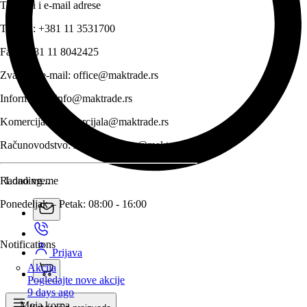
Telefoni i e-mail adrese
Telefon:
+381 11 3531700
Fax:
+381 11 8042425
Zvanični e-mail:
office@maktrade.rs
Informacije:
info@maktrade.rs
Komercijala:
komercijala@maktrade.rs
Računovodstvo:
racunovodstvo@maktrade.rs
Radno vreme
Loading...
Ponedeljak – Petak: 08:00 - 16:00
Notifications
Prijava
Akcija
Pogledajte nove akcije
9 days ago
Moja korpa