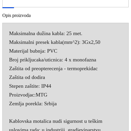
Opis proizvoda
Maksimalna dužina kabla: 25 met.
Maksimalni presek kabla(mm^2): 3Gx2,50
Materijal bubnja: PVC
Broj prikljucaka/uticnica: 4 x monofazna
Zaštita od preopterecenja - termoprekidac
Zaštita od dodira
Stepen zaštite: IP44
Proizvodjac:MTG
Zemlja porekla: Srbija
Kablovska motalica nudi sigurnost u teškim
uslovima rada: u industriji, gradjevinarstvu,