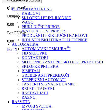
Kategorija proizvoda
(
0
proizvod)
ELEKTROMATERIJAL
KABLOVI
Ukupno
SKLOPKE I PRIKLJUČNICE
WAGO
0,00
PRIKLJUČNI PRIBOR
INSTALACIONI PRIBOR
Bez PDV-a:
PRODUŽNI I PRIKLJUČNI KABLOVI
INDUSTRIJSKI UTIKAČI I UTIČNICE
0,00
AUTOMATIKA
AUTOMATSKI OSIGURAČI
Poruči
FID SKLOPKE
KONTAKTORI
MOTORNE ZAŠTITNE SKLOPKE PREKIDAČI
SKLOPKE PRITISKA
BIMETALI
GREBENASTI PREKIDAČI
STEPENIŠNI AUTOMATI
TASTERI I SIGNALNE LAMPE
RELEJI I TAJMERI
RASTAVLJAČI
RAZNO
RASVETA
IZVORI SVETLA