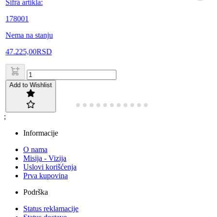
Šifra artikla:
178001
Nema na stanju
47.225,00
RSD
Add to Wishlist
;
Informacije
O nama
Misija - Vizija
Uslovi korišćenja
Prva kupovina
Podrška
Status reklamacije