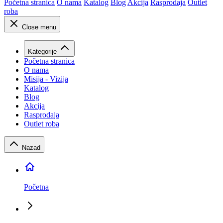
Početna stranica
O nama
Katalog
Blog
Akcija
Rasprodaja
Outlet
roba
Close menu
Kategorije
Početna stranica
O nama
Misija - Vizija
Katalog
Blog
Akcija
Rasprodaja
Outlet roba
Nazad
Početna