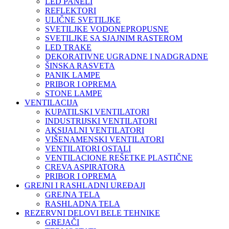
LED PANELI
REFLEKTORI
ULIČNE SVETILJKE
SVETILJKE VODONEPROPUSNE
SVETILJKE SA SJAJNIM RASTEROM
LED TRAKE
DEKORATIVNE UGRADNE I NADGRADNE
ŠINSKA RASVETA
PANIK LAMPE
PRIBOR I OPREMA
STONE LAMPE
VENTILACIJA
KUPATILSKI VENTILATORI
INDUSTRIJSKI VENTILATORI
AKSIJALNI VENTILATORI
VIŠENAMENSKI VENTILATORI
VENTILATORI OSTALI
VENTILACIONE REŠETKE PLASTIČNE
CREVA ASPIRATORA
PRIBOR I OPREMA
GREJNI I RASHLADNI UREĐAJI
GREJNA TELA
RASHLADNA TELA
REZERVNI DELOVI BELE TEHNIKE
GREJAČI