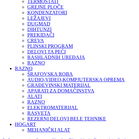
TERMOSTATI
GREJNE PLOČE
KONDENZATORI
LEŽAJEVI
DUGMAD
DIHTUNZI
PREKIDAČI
CREVA
PLINSKI PROGRAM
DELOVI TA PEĆI
RASHLADNIH UREĐAJA
RAZNO
RAZNO
ŠRAFOVSKA ROBA
AUDIO-VIDEO-KOMPJUTERSKA OPREMA
GRAĐEVINSKI MATERIJAL
APARATI ZA DOMAĆINSTVA
ALATI
RAZNO
ELEKTROMATERIJAL
RASVETA
REZERNI DELOVI BELE TEHNIKE
HOGART
MEHANIČKI ALAT