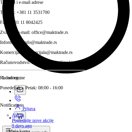
Telefoni i e-mail adrese
Telefon:
+381 11 3531700
Fax:
+381 11 8042425
Zvanični e-mail:
office@maktrade.rs
Informacije:
info@maktrade.rs
Komercijala:
komercijala@maktrade.rs
Računovodstvo:
racunovodstvo@maktrade.rs
Radno vreme
Loading...
Ponedeljak – Petak: 08:00 - 16:00
Notifications
Prijava
Akcija
Pogledajte nove akcije
9 days ago
Moja korpa