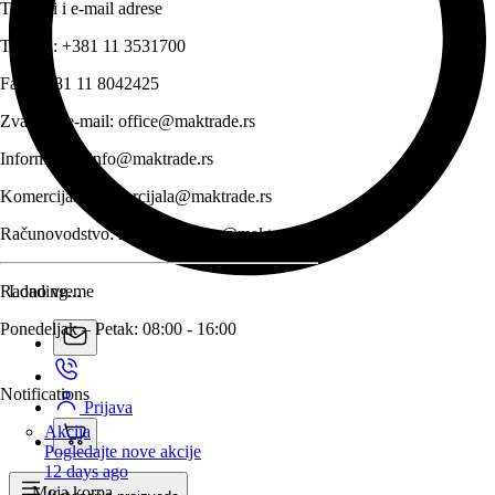
Telefoni i e-mail adrese
Telefon:
+381 11 3531700
Fax:
+381 11 8042425
Zvanični e-mail:
office@maktrade.rs
Informacije:
info@maktrade.rs
Komercijala:
komercijala@maktrade.rs
Računovodstvo:
racunovodstvo@maktrade.rs
Radno vreme
Loading...
Ponedeljak – Petak: 08:00 - 16:00
Notifications
Prijava
Akcija
Pogledajte nove akcije
12 days ago
Moja korpa