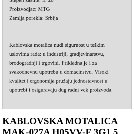
Proizvodjac: MTG
Zemlja porekla: Srbija
Kablovska motalica nudi sigurnost u teškim
uslovima rada: u industriji, gradjevinarstvu,
brodogradnji i trgovini. Prikladna je i za
svakodnevnu upotrebu u domacinstvu. Visoki
kvalitet i ergonomija pružaju jednostavnost u
upotrebi i osiguravaju dug radni vek proizvoda.
KABLOVSKA MOTALICA
MAK-027A H05VV-F 3G1.5