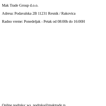
Mak Trade Group d.o.o.
Adresa: Podavalska 2B 11231 Resnik / Rakovica
Radno vreme: Ponedeljak - Petak od 08:00h do 16:00H
Online podrska: ws_podrska@maktrade.rs