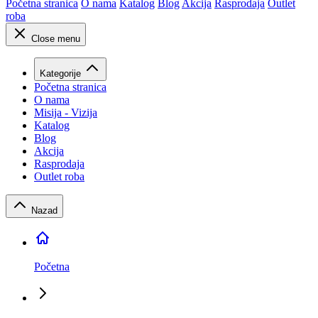
Početna stranica
O nama
Katalog
Blog
Akcija
Rasprodaja
Outlet
roba
Close menu
Kategorije
Početna stranica
O nama
Misija - Vizija
Katalog
Blog
Akcija
Rasprodaja
Outlet roba
Nazad
Početna