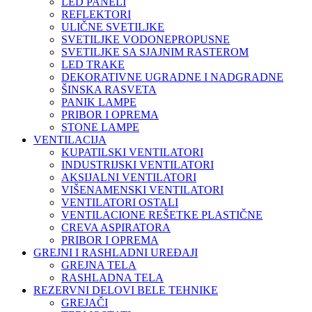
LED PANELI
REFLEKTORI
ULIČNE SVETILJKE
SVETILJKE VODONEPROPUSNE
SVETILJKE SA SJAJNIM RASTEROM
LED TRAKE
DEKORATIVNE UGRADNE I NADGRADNE
ŠINSKA RASVETA
PANIK LAMPE
PRIBOR I OPREMA
STONE LAMPE
VENTILACIJA
KUPATILSKI VENTILATORI
INDUSTRIJSKI VENTILATORI
AKSIJALNI VENTILATORI
VIŠENAMENSKI VENTILATORI
VENTILATORI OSTALI
VENTILACIONE REŠETKE PLASTIČNE
CREVA ASPIRATORA
PRIBOR I OPREMA
GREJNI I RASHLADNI UREĐAJI
GREJNA TELA
RASHLADNA TELA
REZERVNI DELOVI BELE TEHNIKE
GREJAČI