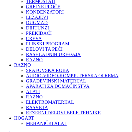
TERMOSTATI
GREJNE PLOČE
KONDENZATORI
LEŽAJEVI
DUGMAD
DIHTUNZI
PREKIDAČI
CREVA
PLINSKI PROGRAM
DELOVI TA PEĆI
RASHLADNIH UREĐAJA
RAZNO
RAZNO
ŠRAFOVSKA ROBA
AUDIO-VIDEO-KOMPJUTERSKA OPREMA
GRAĐEVINSKI MATERIJAL
APARATI ZA DOMAĆINSTVA
ALATI
RAZNO
ELEKTROMATERIJAL
RASVETA
REZERNI DELOVI BELE TEHNIKE
HOGART
MEHANIČKI ALAT