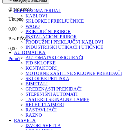
Kategorija proizvoda
(
0
proizvod)
ELEKTROMATERIJAL
KABLOVI
Ukupno
SKLOPKE I PRIKLJUČNICE
WAGO
0,00
PRIKLJUČNI PRIBOR
INSTALACIONI PRIBOR
Bez PDV-a:
PRODUŽNI I PRIKLJUČNI KABLOVI
INDUSTRIJSKI UTIKAČI I UTIČNICE
0,00
AUTOMATIKA
AUTOMATSKI OSIGURAČI
Poruči
FID SKLOPKE
KONTAKTORI
MOTORNE ZAŠTITNE SKLOPKE PREKIDAČI
SKLOPKE PRITISKA
BIMETALI
GREBENASTI PREKIDAČI
STEPENIŠNI AUTOMATI
TASTERI I SIGNALNE LAMPE
RELEJI I TAJMERI
RASTAVLJAČI
RAZNO
RASVETA
IZVORI SVETLA