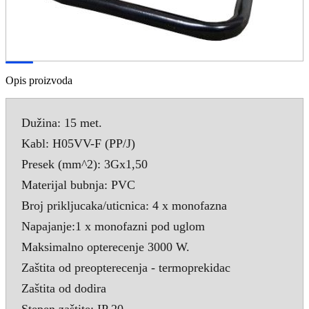
Opis proizvoda
Dužina: 15 met.
Kabl: H05VV-F (PP/J)
Presek (mm^2): 3Gx1,50
Materijal bubnja: PVC
Broj prikljucaka/uticnica: 4 x monofazna
Napajanje:1 x monofazni pod uglom
Maksimalno opterecenje 3000 W.
Zaštita od preopterecenja - termoprekidac
Zaštita od dodira
Stepen zaštite: IP 20