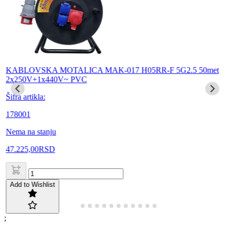
KABLOVSKA MOTALICA MAK-017 H05RR-F 5G2.5 50met
2x250V+1x440V~ PVC
Šifra artikla:
178001
Nema na stanju
47.225,00
RSD
Add to Wishlist
;