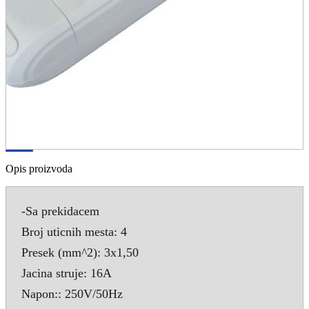
Opis proizvoda
-Sa prekidacem
Broj uticnih mesta: 4
Presek (mm^2): 3x1,50
Jacina struje: 16A
Napon:: 250V/50Hz