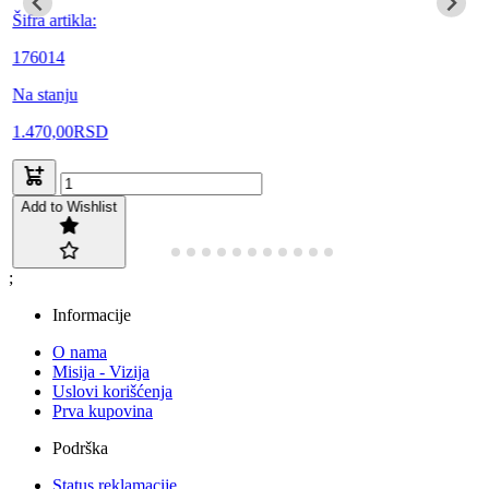
Šifra artikla:
176014
Na stanju
1.470,00
RSD
Add to Wishlist
;
Informacije
O nama
Misija - Vizija
Uslovi korišćenja
Prva kupovina
Podrška
Status reklamacije