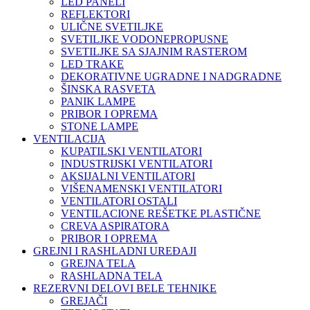
LED PANELI
REFLEKTORI
ULIČNE SVETILJKE
SVETILJKE VODONEPROPUSNE
SVETILJKE SA SJAJNIM RASTEROM
LED TRAKE
DEKORATIVNE UGRADNE I NADGRADNE
ŠINSKA RASVETA
PANIK LAMPE
PRIBOR I OPREMA
STONE LAMPE
VENTILACIJA
KUPATILSKI VENTILATORI
INDUSTRIJSKI VENTILATORI
AKSIJALNI VENTILATORI
VIŠENAMENSKI VENTILATORI
VENTILATORI OSTALI
VENTILACIONE REŠETKE PLASTIČNE
CREVA ASPIRATORA
PRIBOR I OPREMA
GREJNI I RASHLADNI UREĐAJI
GREJNA TELA
RASHLADNA TELA
REZERVNI DELOVI BELE TEHNIKE
GREJAČI