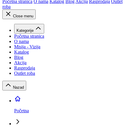
Početna stranica
O nama
Katalog
Blog
Akcija
Rasprodaja
Outlet
roba
Close menu
Kategorije
Početna stranica
O nama
Misija - Vizija
Katalog
Blog
Akcija
Rasprodaja
Outlet roba
Nazad
Početna