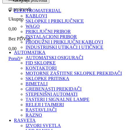
Kategorija proizvoda
(
0
proizvod)
ELEKTROMATERIJAL
KABLOVI
Ukupno
SKLOPKE I PRIKLJUČNICE
WAGO
0,00
PRIKLJUČNI PRIBOR
INSTALACIONI PRIBOR
Bez PDV-a:
PRODUŽNI I PRIKLJUČNI KABLOVI
INDUSTRIJSKI UTIKAČI I UTIČNICE
0,00
AUTOMATIKA
AUTOMATSKI OSIGURAČI
Poruči
FID SKLOPKE
KONTAKTORI
MOTORNE ZAŠTITNE SKLOPKE PREKIDAČI
SKLOPKE PRITISKA
BIMETALI
GREBENASTI PREKIDAČI
STEPENIŠNI AUTOMATI
TASTERI I SIGNALNE LAMPE
RELEJI I TAJMERI
RASTAVLJAČI
RAZNO
RASVETA
IZVORI SVETLA