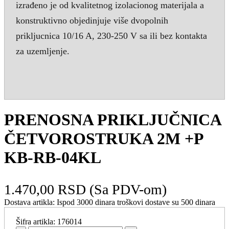
izrađeno je od kvalitetnog izolacionog materijala a
konstruktivno objedinjuje više dvopolnih
prikljucnica 10/16 A, 230-250 V sa ili bez kontakta
za uzemljenje.
PRENOSNA PRIKLJUČNICA
ČETVOROSTRUKA 2M +P
KB-RB-04KL
1.470,00 RSD
(Sa PDV-om)
Dostava artikla:
Ispod 3000 dinara troškovi dostave su 500 dinara
Šifra artikla:
176014