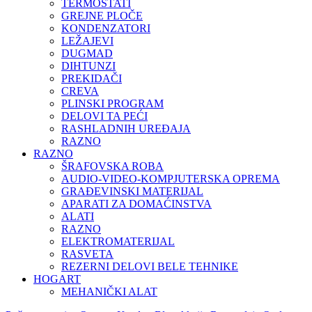
TERMOSTATI
GREJNE PLOČE
KONDENZATORI
LEŽAJEVI
DUGMAD
DIHTUNZI
PREKIDAČI
CREVA
PLINSKI PROGRAM
DELOVI TA PEĆI
RASHLADNIH UREĐAJA
RAZNO
RAZNO
ŠRAFOVSKA ROBA
AUDIO-VIDEO-KOMPJUTERSKA OPREMA
GRAĐEVINSKI MATERIJAL
APARATI ZA DOMAĆINSTVA
ALATI
RAZNO
ELEKTROMATERIJAL
RASVETA
REZERNI DELOVI BELE TEHNIKE
HOGART
MEHANIČKI ALAT