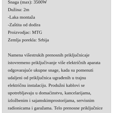
Snaga (max): 3500W
Dužina: 2m
-Laka montaža
-Zaštita od dodira
Proizvodjac: MTG
Zemlja porekla: Srbija
Namena višestrukih prenosnih priključnicaje
istovremeno priključivanje više električnih aparata
odgovarajuće ukupne snage, kada su pomenuti
udaljeni od priključnica ugrađenih u trajnu
električnu instalaciju. Produžni kablovi se
upotrebljavaju u domaćinstvu, kancelarijama,
izložbenim i sajamskimprostorijama, servisnim
radionicama i garažama. Telo prenosne priključnice