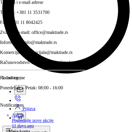
Telefoni i e-mail adrese
Telefon:
+381 11 3531700
Fax:
+381 11 8042425
Zvanični e-mail:
office@maktrade.rs
Informacije:
info@maktrade.rs
Komercijala:
komercijala@maktrade.rs
Računovodstvo:
racunovodstvo@maktrade.rs
Radno vreme
Loading...
Ponedeljak – Petak: 08:00 - 16:00
Notifications
Prijava
Akcija
Pogledajte nove akcije
11 days ago
Moja korpa