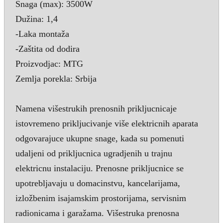
Snaga (max): 3500W
Dužina: 1,4
-Laka montaža
-Zaštita od dodira
Proizvodjac: MTG
Zemlja porekla: Srbija
Namena višestrukih prenosnih prikljucnicaje
istovremeno prikljucivanje više elektricnih aparata
odgovarajuce ukupne snage, kada su pomenuti
udaljeni od prikljucnica ugradjenih u trajnu
elektricnu instalaciju. Prenosne prikljucnice se
upotrebljavaju u domacinstvu, kancelarijama,
izložbenim isajamskim prostorijama, servisnim
radionicama i garažama. Višestruka prenosna