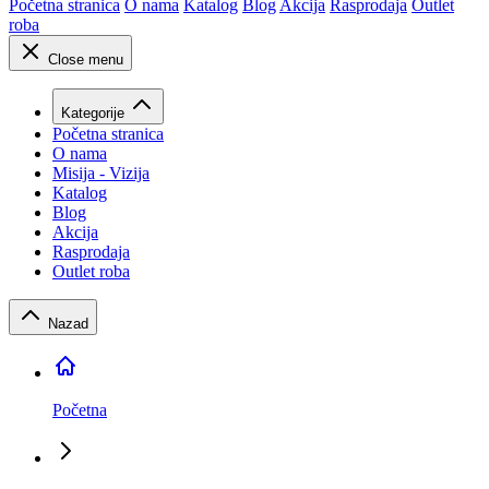
Početna stranica
O nama
Katalog
Blog
Akcija
Rasprodaja
Outlet
roba
Close menu
Kategorije
Početna stranica
O nama
Misija - Vizija
Katalog
Blog
Akcija
Rasprodaja
Outlet roba
Nazad
Početna