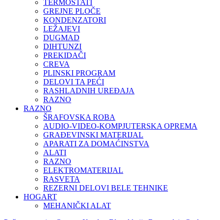
TERMOSTATI
GREJNE PLOČE
KONDENZATORI
LEŽAJEVI
DUGMAD
DIHTUNZI
PREKIDAČI
CREVA
PLINSKI PROGRAM
DELOVI TA PEĆI
RASHLADNIH UREĐAJA
RAZNO
RAZNO
ŠRAFOVSKA ROBA
AUDIO-VIDEO-KOMPJUTERSKA OPREMA
GRAĐEVINSKI MATERIJAL
APARATI ZA DOMAĆINSTVA
ALATI
RAZNO
ELEKTROMATERIJAL
RASVETA
REZERNI DELOVI BELE TEHNIKE
HOGART
MEHANIČKI ALAT