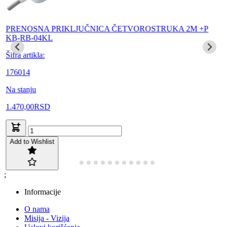
PRENOSNA PRIKLJUČNICA ČETVOROSTRUKA 2M +P
KB-RB-04KL
Šifra artikla:
176014
Na stanju
1.470,00
RSD
Add to Wishlist
;
Informacije
O nama
Misija - Vizija