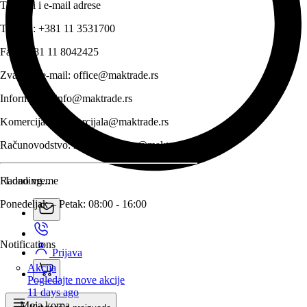
Telefoni i e-mail adrese
Telefon:
+381 11 3531700
Fax:
+381 11 8042425
Zvanični e-mail:
office@maktrade.rs
Informacije:
info@maktrade.rs
Komercijala:
komercijala@maktrade.rs
Računovodstvo:
racunovodstvo@maktrade.rs
Radno vreme
Loading...
Ponedeljak – Petak: 08:00 - 16:00
Notifications
Prijava
Akcija
Pogledajte nove akcije
11 days ago
Moja korpa