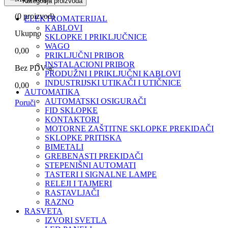
Kategorija proizvoda
(
0
proizvod)
ELEKTROMATERIJAL
KABLOVI
Ukupno
SKLOPKE I PRIKLJUČNICE
WAGO
0,00
PRIKLJUČNI PRIBOR
INSTALACIONI PRIBOR
Bez PDV-a:
PRODUŽNI I PRIKLJUČNI KABLOVI
INDUSTRIJSKI UTIKAČI I UTIČNICE
0,00
AUTOMATIKA
AUTOMATSKI OSIGURAČI
Poruči
FID SKLOPKE
KONTAKTORI
MOTORNE ZAŠTITNE SKLOPKE PREKIDAČI
SKLOPKE PRITISKA
BIMETALI
GREBENASTI PREKIDAČI
STEPENIŠNI AUTOMATI
TASTERI I SIGNALNE LAMPE
RELEJI I TAJMERI
RASTAVLJAČI
RAZNO
RASVETA
IZVORI SVETLA