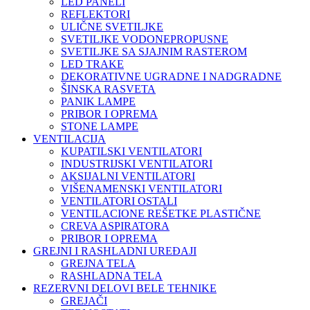
LED PANELI
REFLEKTORI
ULIČNE SVETILJKE
SVETILJKE VODONEPROPUSNE
SVETILJKE SA SJAJNIM RASTEROM
LED TRAKE
DEKORATIVNE UGRADNE I NADGRADNE
ŠINSKA RASVETA
PANIK LAMPE
PRIBOR I OPREMA
STONE LAMPE
VENTILACIJA
KUPATILSKI VENTILATORI
INDUSTRIJSKI VENTILATORI
AKSIJALNI VENTILATORI
VIŠENAMENSKI VENTILATORI
VENTILATORI OSTALI
VENTILACIONE REŠETKE PLASTIČNE
CREVA ASPIRATORA
PRIBOR I OPREMA
GREJNI I RASHLADNI UREĐAJI
GREJNA TELA
RASHLADNA TELA
REZERVNI DELOVI BELE TEHNIKE
GREJAČI