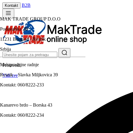
B2B
Kontakt
MAK TRADE GROUP D.O.O
Podavalska 2B
11231 Beograd - Resnik
Srbija
Maloprodajne radnje
Proizvodi
Resnik – Slavka Miljkovica 39
Vidi sve
Kontakt:
060/8222-233
Kanarevo brdo – Borska 43
Kontakt:
060/8222-234