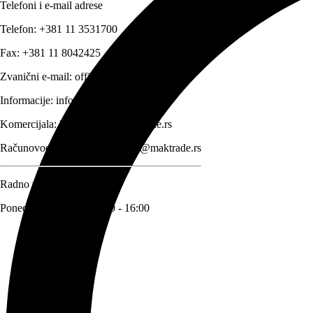
Telefoni i e-mail adrese
Telefon:
+381 11 3531700
Fax:
+381 11 8042425
Zvanični e-mail:
office@maktrade.rs
Informacije:
info@maktrade.rs
Komercijala:
komercijala@maktrade.rs
Računovodstvo:
racunovodstvo@maktrade.rs
Radno vreme
Ponedeljak – Petak: 08:00 - 16:00