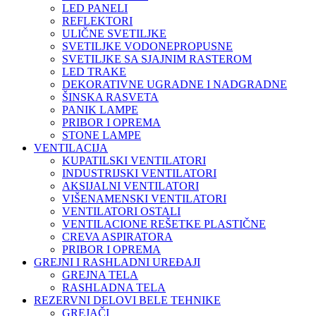
LED PANELI
REFLEKTORI
ULIČNE SVETILJKE
SVETILJKE VODONEPROPUSNE
SVETILJKE SA SJAJNIM RASTEROM
LED TRAKE
DEKORATIVNE UGRADNE I NADGRADNE
ŠINSKA RASVETA
PANIK LAMPE
PRIBOR I OPREMA
STONE LAMPE
VENTILACIJA
KUPATILSKI VENTILATORI
INDUSTRIJSKI VENTILATORI
AKSIJALNI VENTILATORI
VIŠENAMENSKI VENTILATORI
VENTILATORI OSTALI
VENTILACIONE REŠETKE PLASTIČNE
CREVA ASPIRATORA
PRIBOR I OPREMA
GREJNI I RASHLADNI UREĐAJI
GREJNA TELA
RASHLADNA TELA
REZERVNI DELOVI BELE TEHNIKE
GREJAČI