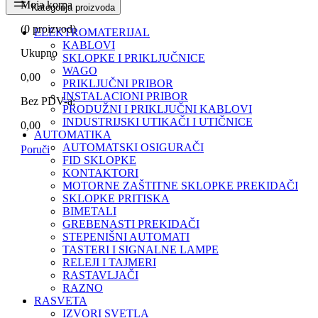
Moja korpa
Kategorija proizvoda
(
0
proizvod)
ELEKTROMATERIJAL
KABLOVI
Ukupno
SKLOPKE I PRIKLJUČNICE
WAGO
0,00
PRIKLJUČNI PRIBOR
INSTALACIONI PRIBOR
Bez PDV-a:
PRODUŽNI I PRIKLJUČNI KABLOVI
INDUSTRIJSKI UTIKAČI I UTIČNICE
0,00
AUTOMATIKA
AUTOMATSKI OSIGURAČI
Poruči
FID SKLOPKE
KONTAKTORI
MOTORNE ZAŠTITNE SKLOPKE PREKIDAČI
SKLOPKE PRITISKA
BIMETALI
GREBENASTI PREKIDAČI
STEPENIŠNI AUTOMATI
TASTERI I SIGNALNE LAMPE
RELEJI I TAJMERI
RASTAVLJAČI
RAZNO
RASVETA
IZVORI SVETLA