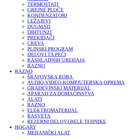
TERMOSTATI
GREJNE PLOČE
KONDENZATORI
LEŽAJEVI
DUGMAD
DIHTUNZI
PREKIDAČI
CREVA
PLINSKI PROGRAM
DELOVI TA PEĆI
RASHLADNIH UREĐAJA
RAZNO
RAZNO
ŠRAFOVSKA ROBA
AUDIO-VIDEO-KOMPJUTERSKA OPREMA
GRAĐEVINSKI MATERIJAL
APARATI ZA DOMAĆINSTVA
ALATI
RAZNO
ELEKTROMATERIJAL
RASVETA
REZERNI DELOVI BELE TEHNIKE
HOGART
MEHANIČKI ALAT